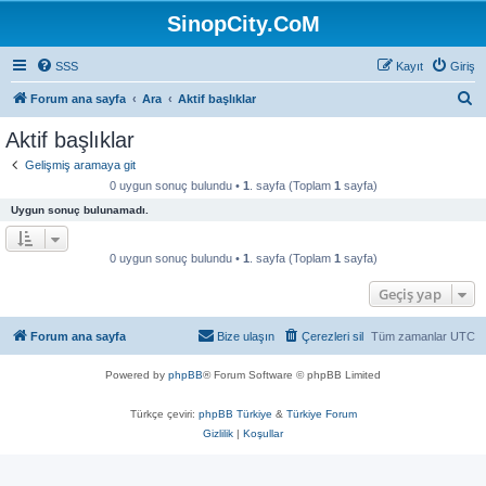
SinopCity.CoM
SSS
Kayıt
Giriş
A
Forum ana sayfa
Ara
Aktif başlıklar
r
Aktif başlıklar
a
Gelişmiş aramaya git
0 uygun sonuç bulundu •
1
. sayfa (Toplam
1
sayfa)
Uygun sonuç bulunamadı.
0 uygun sonuç bulundu •
1
. sayfa (Toplam
1
sayfa)
Geçiş yap
Forum ana sayfa
Bize ulaşın
Çerezleri sil
Tüm zamanlar
UTC
Powered by
phpBB
® Forum Software © phpBB Limited
Türkçe çeviri:
phpBB Türkiye
&
Türkiye Forum
Gizlilik
|
Koşullar