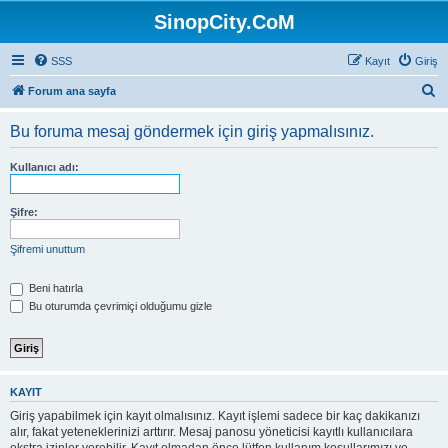
SinopCity.CoM
SSS
Kayıt
Giriş
A
Forum ana sayfa
r
Bu foruma mesaj göndermek için giriş yapmalısınız.
a
Kullanıcı adı:
Şifre:
Şifremi unuttum
Beni hatırla
Bu oturumda çevrimiçi olduğumu gizle
KAYIT
Giriş yapabilmek için kayıt olmalısınız. Kayıt işlemi sadece bir kaç dakikanızı
alır, fakat yeteneklerinizi arttırır. Mesaj panosu yöneticisi kayıtlı kullanıcılara
ekstra izinler verebilir. Kayıt olmadan önce lütfen kullanım koşullarımızı ve