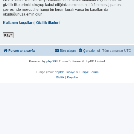
gizlilik ilkelerimizi okuyup kabul ettiğinize emin olun. Lütfen mesaj panosu
çevresinde mevcut herhangi bir forum kuralı varsa bu kuralları da
okuduğunuza emin olun.
Kullanım koşulları
|
Gizlilik ilkeleri
Kayıt
Forum ana sayfa
Bize ulaşın
Çerezleri sil
Tüm zamanlar
UTC
Powered by
phpBB
® Forum Software © phpBB Limited
Türkçe çeviri:
phpBB Türkiye
&
Türkiye Forum
Gizlilik
|
Koşullar