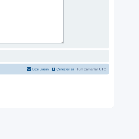
Bize ulaşın
Çerezleri sil
Tüm zamanlar
UTC