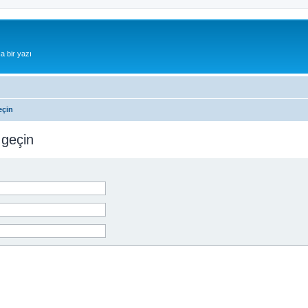
a bir yazı
eçin
 geçin