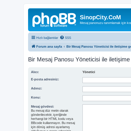
SinopCity.CoM
Mesaj panonuzu tanımlamak için kıs
Hızlı bağlantılar
SSS
Forum ana sayfa
Bir Mesaj Panosu Yöneticisi ile iletişime g
Bir Mesaj Panosu Yöneticisi ile iletişime
Alıcı:
Yönetici
E-posta adresiniz:
Adınız:
Konu:
Mesaj gövdesi:
Bu mesaj düz metin olarak
gönderilecektir, içeriğinde
herhangi bir HTML kodu veya
BBcode kullanmayın. Bu mesaj
için dönüş adresi ayarlamış
olduğunuz e-posta adresiniz