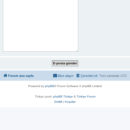
Forum ana sayfa
Bize ulaşın
Çerezleri sil
Tüm zamanlar
UTC
Powered by
phpBB
® Forum Software © phpBB Limited
Türkçe çeviri:
phpBB Türkiye
&
Türkiye Forum
Gizlilik
|
Koşullar