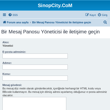
SinopCity.CoM
SSS
Kayıt
Giriş
A
Forum ana sayfa
Bir Mesaj Panosu Yöneticisi ile iletişime geçin
r
Bir Mesaj Panosu Yöneticisi ile iletişime geçin
a
Alıcı:
Yönetici
E-posta adresiniz:
Adınız:
Konu:
Mesaj gövdesi:
Bu mesaj düz metin olarak gönderilecektir, içeriğinde herhangi bir HTML kodu veya
BBcode kullanmayın. Bu mesaj için dönüş adresi ayarlamış olduğunuz e-posta adresiniz
olacaktır.