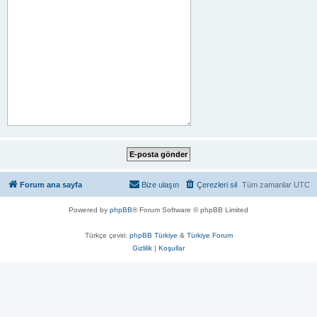
Forum ana sayfa
Bize ulaşın
Çerezleri sil
Tüm zamanlar
UTC
Powered by
phpBB
® Forum Software © phpBB Limited
Türkçe çeviri:
phpBB Türkiye
&
Türkiye Forum
Gizlilik
|
Koşullar