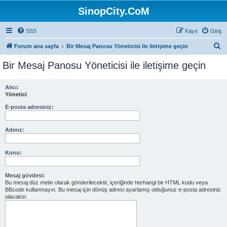
SinopCity.CoM
SSS
Kayıt
Giriş
A
Forum ana sayfa
Bir Mesaj Panosu Yöneticisi ile iletişime geçin
r
Bir Mesaj Panosu Yöneticisi ile iletişime geçin
a
Alıcı:
Yönetici
E-posta adresiniz:
Adınız:
Konu:
Mesaj gövdesi:
Bu mesaj düz metin olarak gönderilecektir, içeriğinde herhangi bir HTML kodu veya
BBcode kullanmayın. Bu mesaj için dönüş adresi ayarlamış olduğunuz e-posta adresiniz
olacaktır.