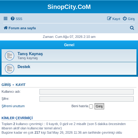
SinopCity.CoM
SSS
Kayıt
Giriş
A
Forum ana sayfa
r
Zaman: Cum Ağu 07, 2026 2:10 am
a
Genel
Tanış Kaynaş
Tanış kaynaş
Destek
GIRIŞ
•
KAYIT
Kullanıcı adı:
Şifre:
Şifremi unuttum
Beni hatırla
KIMLER ÇEVRIMIÇI
Toplam
2
kullanıcı çevrimiçi :: 0 kayıtlı, 0 gizli ve 2 misafir (son 5 dakika öncesinden
itibaren aktif olan kullanıcılar temel alınır)
Bugüne kadar en çok
217
kişi Sal May 26, 2026 11:36 am tarihinde çevrimiçi oldu