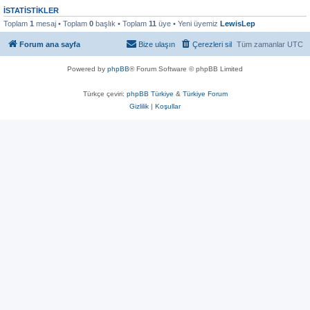
İSTATISTIKLER
Toplam
1
mesaj • Toplam
0
başlık • Toplam
11
üye • Yeni üyemiz
LewisLep
Forum ana sayfa
Bize ulaşın
Çerezleri sil
Tüm zamanlar
UTC
Powered by
phpBB
® Forum Software © phpBB Limited
Türkçe çeviri:
phpBB Türkiye
&
Türkiye Forum
Gizlilik
|
Koşullar