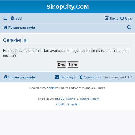
SinopCity.CoM
SSS
Kayıt
Giriş
A
Forum ana sayfa
r
Çerezleri sil
a
Bu mesaj panosu tarafından ayarlanan tüm çerezleri silmek istediğinize emin
misiniz?
Forum ana sayfa
Bize ulaşın
Çerezleri sil
Tüm zamanlar
UTC
Powered by
phpBB
® Forum Software © phpBB Limited
Türkçe çeviri:
phpBB Türkiye
&
Türkiye Forum
Gizlilik
|
Koşullar