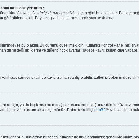
esini nasıl önleyebilirim?
üne tıkladığınızda,
Çevrimiçi durumumu gizle
seçeneğini bulacaksınız. Bu seçeneği ak
n görüntülenecektir. Böylece gizli bir kullanıcı olarak sayılacaksınız.
limindeyse bu olabilir. Bu durumu düzeltmek için, Kullanıcı Kontrol Panelinizi ziya
an dilimi değişikliklerini ve diğer bir çok ayarları sadece kayıtlı kullanıcılar yapabi
anlışsa, sunucu saatinde kayıtlı zaman yanlış olabilir. Lütfen problemin düzeltilmes
kurmamıştır, ya da hiç kimse bu mesaj panosunu konuştuğunuz dile henüz çevirmemiş
 yeni bir çeviri oluşturmakta özgürsünüz. Daha fazla bilgi
phpBB
® websitesinde bulu
 görüntülenebilir. Bunlardan bir tanesi rütbeniz ile ilişkilendirilmiş; genellikle yıl