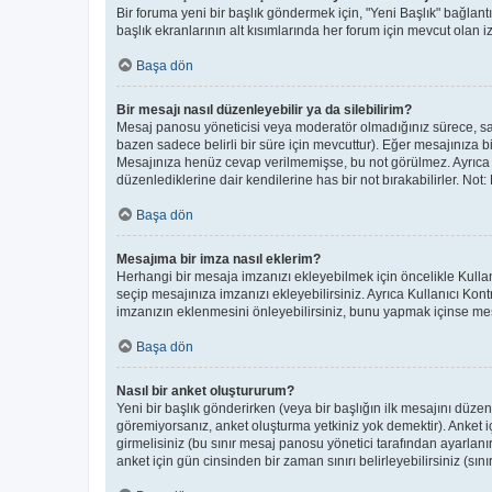
Bir foruma yeni bir başlık göndermek için, "Yeni Başlık" bağla
başlık ekranlarının alt kısımlarında her forum için mevcut olan izi
Başa dön
Bir mesajı nasıl düzenleyebilir ya da silebilirim?
Mesaj panosu yöneticisi veya moderatör olmadığınız sürece, sad
bazen sadece belirli bir süre için mevcuttur). Eğer mesajınıza 
Mesajınıza henüz cevap verilmemişse, bu not görülmez. Ayrıc
düzenlediklerine dair kendilerine has bir not bırakabilirler. Not
Başa dön
Mesajıma bir imza nasıl eklerim?
Herhangi bir mesaja imzanızı ekleyebilmek için öncelikle Kull
seçip mesajınıza imzanızı ekleyebilirsiniz. Ayrıca Kullanıcı Ko
imzanızın eklenmesini önleyebilirsiniz, bunu yapmak içinse me
Başa dön
Nasıl bir anket oluştururum?
Yeni bir başlık gönderirken (veya bir başlığın ilk mesajını düz
göremiyorsanız, anket oluşturma yetkiniz yok demektir). Anket iç
girmelisiniz (bu sınır mesaj panosu yönetici tarafından ayarlanı
anket için gün cinsinden bir zaman sınırı belirleyebilirsiniz (sını