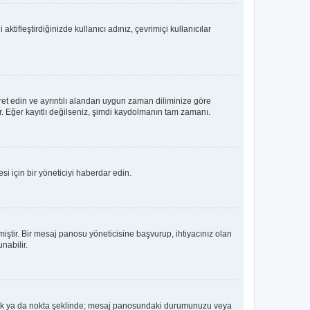
tifleştirdiğinizde kullanıcı adınız, çevrimiçi kullanıcılar
ret edin ve ayrıntılı alandan uygun zaman diliminize göre
lir. Eğer kayıtlı değilseniz, şimdi kaydolmanın tam zamanı.
i için bir yöneticiyi haberdar edin.
tir. Bir mesaj panosu yöneticisine başvurup, ihtiyacınız olan
nabilir.
dız, blok ya da nokta şeklinde; mesaj panosundaki durumunuzu veya