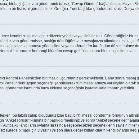
ntısına, bir başlığa cevap göndermek içinse, "Cevap Gönder" bağlantısına tıklayın. 
nlerin bir listesini görebilirsiniz. Örneğin: Yeni başlıklar gönderebilirsiniz, Dosya ekl
ece kendinize ait mesajları düzenleyebilir veya silebilirsiniz. Gönderdiğiniz bir m
birileri cevap göndermişse, başlığa döndüğünüzde mesajınızın altında metni kaç defa
a mesajınız mesaj panosu yöneticileri veya moderatörler tarafından düzenlenince
: Normal kullanıcılar herhangi birinden cevap geldikten sonra bir mesajı silemezler.
anıcı Kontrol Panelinizden bir imza oluşturmanız gerekmektedir. Daha sonra mesaj
ntrol Panelindeki uygun seçeneği işaretleyerek tüm mesajlarınıza varsayılan olarak b
saj gönderme formunda imza ekleme seçeneğinin işaretini kaldırmanız yeterlidir.
enlerken (bu tabiki sahip olduğunuz izne bağlıdır)), mesaj gönderme formunun altınd
in “Anket sorusu” kısmına bir başlık girmelisiniz ve sonra “Anket seçenekleri” alanı
r). Ayrıca kullanıcıların oylama sırasında seçebilecekleri seçeneklerin sayısını “Her 
rsız sürede olması için 0 yazın) ve son olarak eğer kullanıcıların kendi oylarını değiş