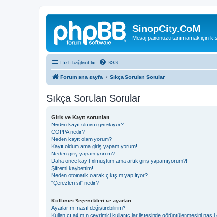
SinopCity.CoM
Mesaj panonuzu tanımlamak için kıs
Hızlı bağlantılar
SSS
Forum ana sayfa
Sıkça Sorulan Sorular
Sıkça Sorulan Sorular
Giriş ve Kayıt sorunları
Neden kayıt olmam gerekiyor?
COPPA nedir?
Neden kayıt olamıyorum?
Kayıt oldum ama giriş yapamıyorum!
Neden giriş yapamıyorum?
Daha önce kayıt olmuştum ama artık giriş yapamıyorum?!
Şifremi kaybettim!
Neden otomatik olarak çıkışım yapılıyor?
“Çerezleri sil” nedir?
Kullanıcı Seçenekleri ve ayarları
Ayarlarımı nasıl değiştirebilirim?
Kullanıcı adımın çevrimiçi kullanıcılar listesinde görüntülenmesini nasıl 