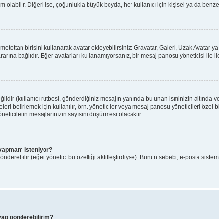
olabilir. Diğeri ise, çoğunlukla büyük boyda, her kullanıcı için kişisel ya da benzers
ı metottan birisini kullanarak avatar ekleyebilirsiniz: Gravatar, Galeri, Uzak Avatar
arına bağlıdır. Eğer avatarları kullanamıyorsanız, bir mesaj panosu yöneticisi ile il
ldir (kullanıcı rütbesi, gönderdiğiniz mesajın yanında bulunan isminizin altında v
yeleri belirlemek için kullanılır, örn. yöneticiler veya mesaj panosu yöneticileri özel
eticilerin mesajlarınızın sayısını düşürmesi olacaktır.
iş yapmam isteniyor?
nderebilir (eğer yönetici bu özelliği aktifleştirdiyse). Bunun sebebi, e-posta sistem
evap gönderebilirim?