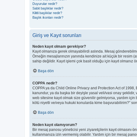
Duyurular nedir?
Sabit başlıklar nedir?
Kilitli başlıklar nedir?
Başlık ikonları nedir?
Giriş ve Kayıt sorunları
Neden kayıt olmam gerekiyor?
Kayıt olmanıza gerek olmayabilirdi aslında. Mesaj gönderebilmek 
Örneğin mesajlarınızın yanında kendinize ait küçük bir resim (a
sahip değildir. Kayıt işlemi çok basit olduğu için kayıt olmanız öne
Başa dön
COPPA nedir?
COPPA ya da Child Online Privacy and Protection Act of 1998, Bir
kanundur, ya da başka bir deyişle yasal veli/vasi onay şeklidir, 
web sitesine kayıt olmak size güvenilir gelmiyorsa, yardım için
kötü niyetli ve/veya hukuki konularda kime başvurabilirim?” soru
Başa dön
Neden kayıt olamıyorum?
Bir mesaj panosu yöneticisi yeni ziyaretçilerin kayıt olmasını ön
kullanmanıza izin vermemiş olabilir. Yardım için bir mesaj panos