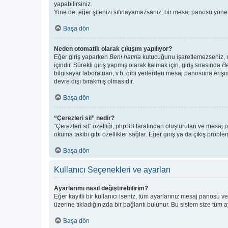
yapabilirsiniz.
Yine de, eğer şifenizi sıfırlayamazsanız, bir mesaj panosu yönetic
Başa dön
Neden otomatik olarak çıkışım yapılıyor?
Eğer giriş yaparken
Beni hatırla
kutucuğunu işaretlemezseniz, me
içindir. Sürekli giriş yapmış olarak kalmak için, giriş sırasında
Be
bilgisayar laboratuarı, v.b. gibi yerlerden mesaj panosuna erişi
devre dışı bırakmış olmasıdır.
Başa dön
“Çerezleri sil” nedir?
“Çerezleri sil” özelliği, phpBB tarafından oluşturulan ve mesaj 
okuma takibi gibi özellikler sağlar. Eğer giriş ya da çıkış probl
Başa dön
Kullanıcı Seçenekleri ve ayarları
Ayarlarımı nasıl değiştirebilirim?
Eğer kayıtlı bir kullanıcı iseniz, tüm ayarlarınız mesaj panosu ve
üzerine tıkladığınızda bir bağlantı bulunur. Bu sistem size tüm aya
Başa dön