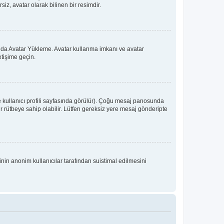
iz, avatar olarak bilinen bir resimdir.
 ya da Avatar Yükleme. Avatar kullanma imkanı ve avatar
etişime geçin.
e kullanıcı profili sayfasında görülür). Çoğu mesaj panosunda
 bir rütbeye sahip olabilir. Lütfen gereksiz yere mesaj gönderipte
inin anonim kullanıcılar tarafından suistimal edilmesini