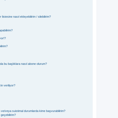
istesine nasıl ekleyebilirim / silebilirim?
pabilirim?
yor!?
ilirim?
ya da bu başlıklara nasıl abone olurum?
n veriliyor?
in ve/veya suistimal durumlarda kime başvurabilirim?
e geçebilirim?