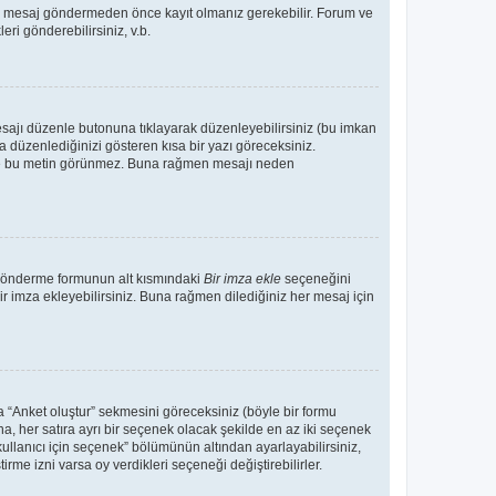
Bir mesaj göndermeden önce kayıt olmanız gerekebilir. Forum ve
eri gönderebilirsiniz, v.b.
esajı düzenle butonuna tıklayarak düzenleyebilirsiniz (bu imkan
 düzenlediğinizi gösteren kısa bir yazı göreceksiniz.
 de bu metin görünmez. Buna rağmen mesajı neden
 gönderme formunun alt kısmındaki
Bir imza ekle
seçeneğini
ir imza ekleyebilirsiniz. Buna rağmen dilediğiniz her mesaj için
a “Anket oluştur” sekmesini göreceksiniz (böyle bir formu
na, her satıra ayrı bir seçenek olacak şekilde en az iki seçenek
kullanıcı için seçenek” bölümünün altından ayarlayabilirsiniz,
tirme izni varsa oy verdikleri seçeneği değiştirebilirler.