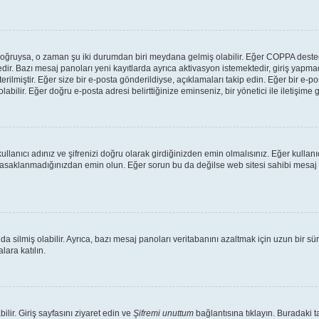
lar doğruysa, o zaman şu iki durumdan biri meydana gelmiş olabilir. Eğer COPPA des
tedir. Bazı mesaj panoları yeni kayıtlarda ayrıca aktivasyon istemektedir, giriş yap
rilmiştir. Eğer size bir e-posta gönderildiyse, açıklamaları takip edin. Eğer bir e-pos
labilir. Eğer doğru e-posta adresi belirttiğinize eminseniz, bir yönetici ile iletişim
llanıcı adınız ve şifrenizi doğru olarak girdiğinizden emin olmalısınız. Eğer kulla
yasaklanmadığınızdan emin olun. Eğer sorun bu da değilse web sitesi sahibi mesaj 
da silmiş olabilir. Ayrıca, bazı mesaj panoları veritabanını azaltmak için uzun bir s
lara katılın.
ilir. Giriş sayfasını ziyaret edin ve
Şifremi unuttum
bağlantısına tıklayın. Buradaki ta