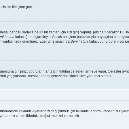
isi ile iletişime geçin.
saj panosu sadece belirli bir zaman için sizi giriş yapmış şekilde tutacaktır. Bu, 
ni hatırla
kutucuğunu işaretleyin. Ancak bu işlem başkalarıyla paylaşılan bir bilgisa
m yaptığınızda önerilmez. Eğer giriş sırasında
Beni hatırla
kutucuğunu göremiyorsanız
panosuna girişiniz, doğrulanmanız için tutulan çerezleri silmeye yarar. Çerezler ayr
emleri yaşıyorsanız, mesaj panosu çerezlerini silmek size yardımcı olabilir.
ritabanında saklanır. Ayarlarınızı değiştirmek için Kullanıcı Kontrol Panelinizi ziyaret
rlarınızı ve tercihlerinizi değiştirme izni verecektir.