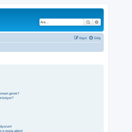
Ara
Gelişmiş arama
Kayıt
Giriş
 yapmam gerek?
görünüyor?
diyorum!
 e-posta aldım!