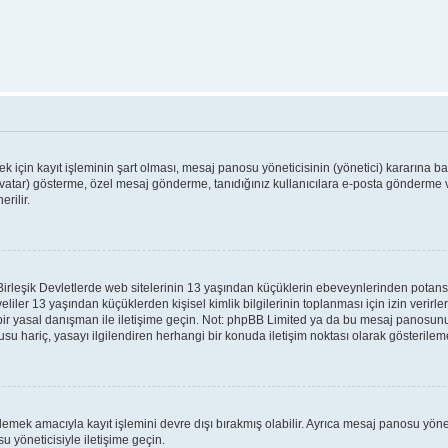
için kayıt işleminin şart olması, mesaj panosu yöneticisinin (yönetici) kararına bağl
vatar) gösterme, özel mesaj gönderme, tanıdığınız kullanıcılara e-posta gönderme ve
rilir.
leşik Devletlerde web sitelerinin 13 yaşından küçüklerin ebeveynlerinden potansiyel 
veliler 13 yaşından küçüklerden kişisel kimlik bilgilerinin toplanması için izin verir
 bir yasal danışman ile iletişime geçin. Not: phpBB Limited ya da bu mesaj panosunu
su hariç, yasayı ilgilendiren herhangi bir konuda iletişim noktası olarak gösterilem
lemek amacıyla kayıt işlemini devre dışı bırakmış olabilir. Ayrıca mesaj panosu yönet
u yöneticisiyle iletişime geçin.