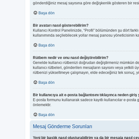
gönderdiğiniz mesaj sayısına göre değişkenlik gösteren bir resim 
Başa dön
Bir avatarı nasıl gösterebilirim?
Kullanıcı Kontrol Panelinizde, “Profil” bölümünden şu dört farkl
kullanımında seçilebilecek yollar mesaj panosu yöneticisinin kar
Başa dön
Rütbem nedir ve onu nasıl değiştirebilirim?
Genelde kullanıcı rütbenizi doğrudan değiştirmeniz mümkün deği
kullanıcı rütbeleri, gönderilen mesajların sayısını veya yetkili ü
rütbenizi yükseltmeye çalışmayın, elde edeceğiniz tek sonuç, yön
Başa dön
Bir kullanıcıya ait e-posta bağlantısını tıklayınca neden gir
E-posta formunu kullanarak sadece kayıtlı kullanıcılar e-posta gö
önlemektir.
Başa dön
Mesaj Gönderme Sorunları
Yeni bir başlık nasıl oluşturabilirim ya da bir mesaja nasıl c