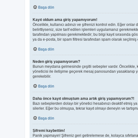
Başa dön
Kayıt oldum ama giriş yapamıyorum!
Öncelikle, kullanıcı adınızı ve şifrenizi kontrol edin. Eğer on
belirttiyseniz, size tarif edilen işlemleri uygulamanız gerekmek
tarafından yapılması gerekmektedir; bu bilgi kayıt sırasında göste
ya da e-posta, bir spam filtresi tarafından spam olarak seçilmiş o
Başa dön
Neden giriş yapamıyorum?
Bunun meydana gelmesinde çeşitli sebepler vardır. Öncelikle, ku
yöneticisi ile iletişime geçerek mesaj panosundan yasaklanıp 
gerekebilir.
Başa dön
Daha önce kayıt olmuştum ama artık giriş yapamıyorum?!
Bazı sebeplerden dolayı bir yönetici hesabınızı deaktif etmiş ya 
silerler. Eğer bu olmuşsa, tekrar kayıt olmayı deneyin ve tartışma
Başa dön
Şifremi kaybettim!
Panik yapmayın! Şifreniz geri getirelemese de, kolayca sıfırlanab