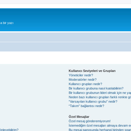
a bir yazı
Kullanıcı Seviyeleri ve Grupları
Yöneticiler nedir?
Moderatörler nedir?
Kullanıcı grupları nedir?
Bir kullanıcı grubuna nasıl katılabilirim?
Bir kullanıcı grubunun lideri olmak için ne
Neden bazı kullanıcı grupları farklı renkte 
“Varsayılan kullanıcı grubu” nedir?
“Takım” bağlantısı nedir?
Özel Mesajlar
Özel mesaj gönderemiyorum!
İstemediğim özel mesajları almaya devam e
önleyebilirim?
Bu mesaj panosunda herhangi birinden spam