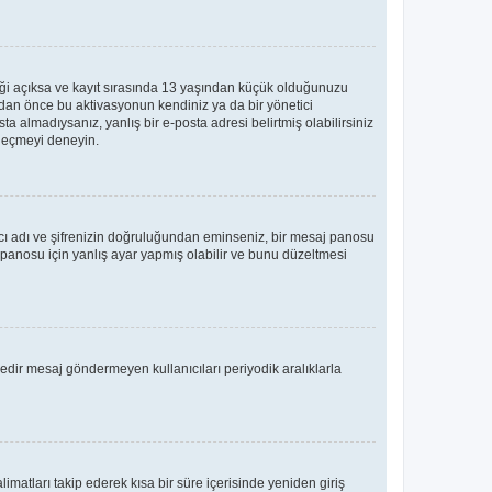
teği açıksa ve kayıt sırasında 13 yaşından küçük olduğunuzu
madan önce bu aktivasyonun kendiniz ya da bir yönetici
ta almadıysanız, yanlış bir e-posta adresi belirtmiş olabilirsiniz
e geçmeyi deneyin.
nıcı adı ve şifrenizin doğruluğundan eminseniz, bir mesaj panosu
panosu için yanlış ayar yapmış olabilir ve bunu düzeltmesi
üredir mesaj göndermeyen kullanıcıları periyodik aralıklarla
limatları takip ederek kısa bir süre içerisinde yeniden giriş