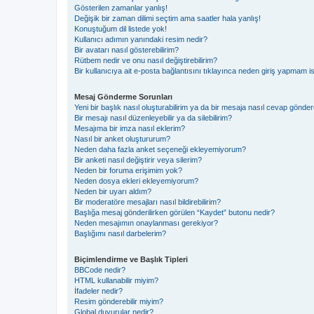
Gösterilen zamanlar yanlış!
Değişik bir zaman dilimi seçtim ama saatler hala yanlış!
Konuştuğum dil listede yok!
Kullanıcı adımın yanındaki resim nedir?
Bir avatarı nasıl gösterebilirim?
Rütbem nedir ve onu nasıl değiştirebilirim?
Bir kullanıcıya ait e-posta bağlantısını tıklayınca neden giriş yapmam i
Mesaj Gönderme Sorunları
Yeni bir başlık nasıl oluşturabilirim ya da bir mesaja nasıl cevap gönder
Bir mesajı nasıl düzenleyebilir ya da silebilirim?
Mesajıma bir imza nasıl eklerim?
Nasıl bir anket oluştururum?
Neden daha fazla anket seçeneği ekleyemiyorum?
Bir anketi nasıl değiştirir veya silerim?
Neden bir foruma erişimim yok?
Neden dosya ekleri ekleyemiyorum?
Neden bir uyarı aldım?
Bir moderatöre mesajları nasıl bildirebilirim?
Başlığa mesaj gönderilirken görülen “Kaydet” butonu nedir?
Neden mesajımın onaylanması gerekiyor?
Başlığımı nasıl darbelerim?
Biçimlendirme ve Başlık Tipleri
BBCode nedir?
HTML kullanabilir miyim?
İfadeler nedir?
Resim gönderebilir miyim?
Global duyurular nedir?