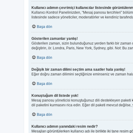
Kullanıcı adımın çevrimiçi kullanıcılar listesinde görüntülenm
Kullanıcı Kontrol Panelinizden, “Mesaj panosu tercihleri” bölüm
listesinde sadece yöneticiler, moderatörler ve kendiniz tarafında
Başa dön
Gösterilen zamanlar yanlış!
Gösterilen zaman, sizin bulunduğunuz yerden farklı bir zaman di
değiştirin, ör. Londra, Paris, New York, Sydney, gibi. Not: Bu zam
Başa dön
Değişik bir zaman dilimi seçtim ama saatler hala yanlış!
Eğer doğru zaman dilimini seçtiğinize eminseniz ve zaman hala y
Başa dön
Konuştuğum dil listede yok!
Mesaj panosu yöneticisi konuştuğunuz dili destekleyen paketi 
dil paketini kurmasını rica edin. Eğer dil paketi mevcut değilse,
Başa dön
Kullanıcı adımın yanındaki resim nedir?
Mesajları görüntülerken kullanıcı adı ile birlikte iki tane resim