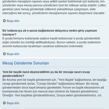
gönderilen mesajların sayısını veya yetkili üyeleri belirlemek için kullanılır, örn.
yöneticiler veya mesaj panosu yöneticileri özel bir rütbeye sahip olabilir. Lütfen
gereksiz yere mesaj gönderipte rütbenizi yükseltmeye çalışmayın, elde
edeceğiniz tek sonuç, yöneticilerin mesajlarınızın sayısını düşürmesi olacaktır.
Başa dön
Bir kullanıcıya ait e-posta bağlantısını tıklayınca neden giriş yapmam
isteniyor?
E-posta formunu kullanarak sadece kayıtlı kullanıcılar e-posta gönderebilir
(eğer yönetici bu özelliği aktifleştirdiyse). Bunun sebebi, e-posta sisteminin
anonim kullanıcılar tarafından suistimal edilmesini önlemektir.
Başa dön
Mesaj Gönderme Sorunları
Yeni bir başlık nasıl oluşturabilirim ya da bir mesaja nasıl cevap
gönderebilirim?
Bir foruma yeni bir başlık göndermek için, "Yeni Başlık" bağlantısına, bir başlığa
cevap göndermek içinse, "Cevap Gönder" bağlantısına tıklayın. Bir mesaj
göndermeden önce kayıt olmanız gerekebilir. Forum ve başlık ekranlarının alt
kısımlarında her forum için mevcut olan izinlerin bir listesini görebilirsiniz.
Örneğin: Yeni başlıklar gönderebilirsiniz, Dosya ekleri gönderebilirsiniz, v.b.
Başa dön