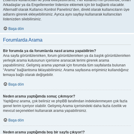
Listenize kullanıcıları iki yolla ekleyebilirsiniz. Her kullanıcı’nın profilinde, onları
Arkadaşlar ya da Engellenenler listenize eklemek için bir bağlantı olacaktır.
Alternatif olarak Kullanıcı Kontrol Paneliniz’den, direkt olarak kullanıcıların üye
adlarını girerek ekleyebilirsiniz. Ayrıca aynı sayfayı kullanarak kullanıcıları
listenizden silebilirsiniz.
Başa dön
Forumlarda Arama
Bir forumda ya da forumlarda nasıl arama yapabilirim?
Ana sayfa görüntülenirken, forum görüntülenirken ya da başlık görüntülenirken
yerleşik arama kutusunun içerisine aranacak terimi girerek arama
yapabilirsiniz. Gelişmiş arama yapmak için forumda tüm sayfalarda bulunan
“Arama” bağlantısına tıklayabilirsiniz. Arama sayfasına erişiminiz kullandığınız
temaya bağlı olarak değişebilir.
Başa dön
Neden arama yaptığımda sonuç çıkmıyor?
Yaptığınız arama, çok belirsiz ve phpBB tarafından indekslenmeyen çok fazla
genel terim içeriyor olabilir. Gelişmiş Arama içerisindeki daha fazla özellik ve
mevcut seçenekleri kullanarak arama yapabilirsiniz.
Başa dön
Neden arama yaptığımda boş bir sayfa çıkıyor!?