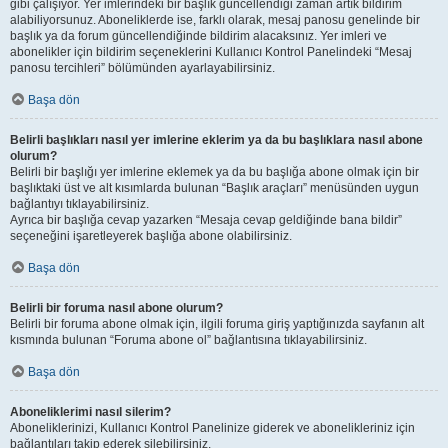
gibi çalışıyor. Yer imlerindeki bir başlık güncellendiği zaman artık bildirim
alabiliyorsunuz. Aboneliklerde ise, farklı olarak, mesaj panosu genelinde bir
başlık ya da forum güncellendiğinde bildirim alacaksınız. Yer imleri ve
abonelikler için bildirim seçeneklerini Kullanıcı Kontrol Panelindeki “Mesaj
panosu tercihleri” bölümünden ayarlayabilirsiniz.
Başa dön
Belirli başlıkları nasıl yer imlerine eklerim ya da bu başlıklara nasıl abone
olurum?
Belirli bir başlığı yer imlerine eklemek ya da bu başlığa abone olmak için bir
başlıktaki üst ve alt kısımlarda bulunan “Başlık araçları” menüsünden uygun
bağlantıyı tıklayabilirsiniz.
Ayrıca bir başlığa cevap yazarken “Mesaja cevap geldiğinde bana bildir”
seçeneğini işaretleyerek başlığa abone olabilirsiniz.
Başa dön
Belirli bir foruma nasıl abone olurum?
Belirli bir foruma abone olmak için, ilgili foruma giriş yaptığınızda sayfanın alt
kısmında bulunan “Foruma abone ol” bağlantısına tıklayabilirsiniz.
Başa dön
Aboneliklerimi nasıl silerim?
Aboneliklerinizi, Kullanıcı Kontrol Panelinize giderek ve abonelikleriniz için
bağlantıları takip ederek silebilirsiniz.