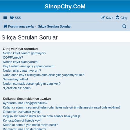
SinopCity.CoM
SSS
Kayıt
Giriş
A
Forum ana sayfa
Sıkça Sorulan Sorular
r
Sıkça Sorulan Sorular
a
Giriş ve Kayıt sorunları
Neden kayıt olmam gerekiyor?
COPPA nedir?
Neden kayıt olamıyorum?
Kayıt oldum ama giriş yapamıyorum!
Neden giriş yapamıyorum?
Daha önce kayıt olmuştum ama artık giriş yapamıyorum?!
Şifremi kaybettim!
Neden otomatik olarak çıkışım yapılıyor?
“Çerezleri sil” nedir?
Kullanıcı Seçenekleri ve ayarları
Ayarlarımı nasıl değiştirebilirim?
Kullanıcı adımın çevrimiçi kullanıcılar listesinde görüntülenmesini nasıl önleyebilirim?
Gösterilen zamanlar yanlış!
Değişik bir zaman dilimi seçtim ama saatler hala yanlış!
Konuştuğum dil listede yok!
Kullanıcı adımın yanındaki resim nedir?
Bir avatarı nasıl gösterebilirim?