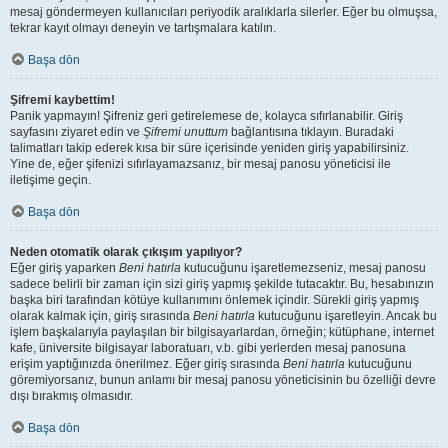
mesaj göndermeyen kullanıcıları periyodik aralıklarla silerler. Eğer bu olmuşsa,
tekrar kayıt olmayı deneyin ve tartışmalara katılın.
Başa dön
Şifremi kaybettim!
Panik yapmayın! Şifreniz geri getirelemese de, kolayca sıfırlanabilir. Giriş
sayfasını ziyaret edin ve
Şifremi unuttum
bağlantısına tıklayın. Buradaki
talimatları takip ederek kısa bir süre içerisinde yeniden giriş yapabilirsiniz.
Yine de, eğer şifenizi sıfırlayamazsanız, bir mesaj panosu yöneticisi ile
iletişime geçin.
Başa dön
Neden otomatik olarak çıkışım yapılıyor?
Eğer giriş yaparken
Beni hatırla
kutucuğunu işaretlemezseniz, mesaj panosu
sadece belirli bir zaman için sizi giriş yapmış şekilde tutacaktır. Bu, hesabınızın
başka biri tarafından kötüye kullanımını önlemek içindir. Sürekli giriş yapmış
olarak kalmak için, giriş sırasında
Beni hatırla
kutucuğunu işaretleyin. Ancak bu
işlem başkalarıyla paylaşılan bir bilgisayarlardan, örneğin; kütüphane, internet
kafe, üniversite bilgisayar laboratuarı, v.b. gibi yerlerden mesaj panosuna
erişim yaptığınızda önerilmez. Eğer giriş sırasında
Beni hatırla
kutucuğunu
göremiyorsanız, bunun anlamı bir mesaj panosu yöneticisinin bu özelliği devre
dışı bırakmış olmasıdır.
Başa dön