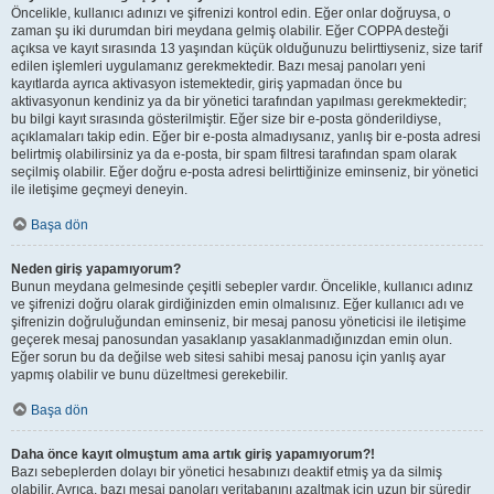
Öncelikle, kullanıcı adınızı ve şifrenizi kontrol edin. Eğer onlar doğruysa, o
zaman şu iki durumdan biri meydana gelmiş olabilir. Eğer COPPA desteği
açıksa ve kayıt sırasında 13 yaşından küçük olduğunuzu belirttiyseniz, size tarif
edilen işlemleri uygulamanız gerekmektedir. Bazı mesaj panoları yeni
kayıtlarda ayrıca aktivasyon istemektedir, giriş yapmadan önce bu
aktivasyonun kendiniz ya da bir yönetici tarafından yapılması gerekmektedir;
bu bilgi kayıt sırasında gösterilmiştir. Eğer size bir e-posta gönderildiyse,
açıklamaları takip edin. Eğer bir e-posta almadıysanız, yanlış bir e-posta adresi
belirtmiş olabilirsiniz ya da e-posta, bir spam filtresi tarafından spam olarak
seçilmiş olabilir. Eğer doğru e-posta adresi belirttiğinize eminseniz, bir yönetici
ile iletişime geçmeyi deneyin.
Başa dön
Neden giriş yapamıyorum?
Bunun meydana gelmesinde çeşitli sebepler vardır. Öncelikle, kullanıcı adınız
ve şifrenizi doğru olarak girdiğinizden emin olmalısınız. Eğer kullanıcı adı ve
şifrenizin doğruluğundan eminseniz, bir mesaj panosu yöneticisi ile iletişime
geçerek mesaj panosundan yasaklanıp yasaklanmadığınızdan emin olun.
Eğer sorun bu da değilse web sitesi sahibi mesaj panosu için yanlış ayar
yapmış olabilir ve bunu düzeltmesi gerekebilir.
Başa dön
Daha önce kayıt olmuştum ama artık giriş yapamıyorum?!
Bazı sebeplerden dolayı bir yönetici hesabınızı deaktif etmiş ya da silmiş
olabilir. Ayrıca, bazı mesaj panoları veritabanını azaltmak için uzun bir süredir