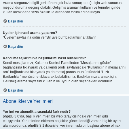
Arama sorgunuzla ilgili geri dönen çok fazla sonuç olduğu için web sunucusu
meşgul duruma geçmiş olabilir. Gelişmiş aramayı kullanın ve terimler içinde
kullanılacak daha fazla özellik ile aranacak forumları belirleyin.
Başa dön
Üyeler için nasıl arama yaparım?
“Üyeler” sayfasına gidin ve “Bir üye bul” bağlantısına tıklayın.
Başa dön
Kendi mesajlarımı ve başlıklarımı nasıl bulabilirim?
Kendi mesajlarınızı, Kullanıcı Kontrol Panelinden “Mesajlarımı göster”
bağlantısına tıklayarak ya da kendi profil sayfanızdaki “Kullanıcı’nın mesajlarını
ara” bağlantısına tıklayarak ya da mesaj panosunun üstündeki “Hızlı
Bağlantılar” menüsüne tıklayarak bulabilirsiniz. Başlıklarınızı aramak için,
Gelişmiş arama sayfasını kullanın ve uygun olan seçenekleri doldurun.
Başa dön
Abonelikler ve Yer imleri
Yer imi ve abonelik arasındaki fark nedir?
phpBB 3.0’da, başlık yer imleri bir web tarayıcısındaki yer imleri gibi
çalışıyordu. Yer imlerine eklenen başlıklar güncellendiği zaman hiç bir uyarı
alamıyordunuz. phpBB 3.1 itibariyle, yer imleri tıpkı bir başlığa abone olmak