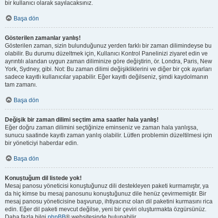
bir kullanıcı olarak sayılacaksınız.
Başa dön
Gösterilen zamanlar yanlış!
Gösterilen zaman, sizin bulunduğunuz yerden farklı bir zaman dilimindeyse bu
olabilir. Bu durumu düzeltmek için, Kullanıcı Kontrol Panelinizi ziyaret edin ve
ayrıntılı alandan uygun zaman diliminize göre değiştirin, ör. Londra, Paris, New
York, Sydney, gibi. Not: Bu zaman dilimi değişikliklerini ve diğer bir çok ayarları
sadece kayıtlı kullanıcılar yapabilir. Eğer kayıtlı değilseniz, şimdi kaydolmanın
tam zamanı.
Başa dön
Değişik bir zaman dilimi seçtim ama saatler hala yanlış!
Eğer doğru zaman dilimini seçtiğinize eminseniz ve zaman hala yanlışsa,
sunucu saatinde kayıtlı zaman yanlış olabilir. Lütfen problemin düzeltilmesi için
bir yöneticiyi haberdar edin.
Başa dön
Konuştuğum dil listede yok!
Mesaj panosu yöneticisi konuştuğunuz dili destekleyen paketi kurmamıştır, ya
da hiç kimse bu mesaj panosunu konuştuğunuz dile henüz çevirmemiştir. Bir
mesaj panosu yöneticisine başvurup, ihtiyacınız olan dil paketini kurmasını rica
edin. Eğer dil paketi mevcut değilse, yeni bir çeviri oluşturmakta özgürsünüz.
Daha fazla bilgi
phpBB
® websitesinde bulunabilir.