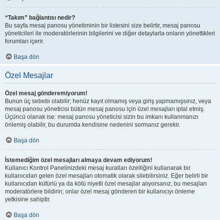
“Takım” bağlantısı nedir?
Bu sayfa mesaj panosu yönetiminin bir listesini size belirtir, mesaj panosu
yöneticileri ile moderatörlerinin bilgilerini ve diğer detaylarla onların yönettikleri
forumları içerir.
Başa dön
Özel Mesajlar
Özel mesaj gönderemiyorum!
Bunun üç sebebi olabilir; henüz kayıt olmamış veya giriş yapmamışsınız, veya
mesaj panosu yöneticisi bütün mesaj panosu için özel mesajları iptal etmiş.
Üçüncü olanak ise: mesaj panosu yöneticisi sizin bu imkanı kullanmanızı
önlemiş olabilir, bu durumda kendisine nedenini sormanız gerekir.
Başa dön
İstemediğim özel mesajları almaya devam ediyorum!
Kullanıcı Kontrol Panelinizdeki mesaj kuralları özelliğini kullanarak bir
kullanıcıdan gelen özel mesajları otomatik olarak silebilirsiniz. Eğer belirli bir
kullanıcıdan küfürlü ya da kötü niyetli özel mesajlar alıyorsanız, bu mesajları
moderatörlere bildirin; onlar özel mesaj gönderen bir kullanıcıyı önleme
yetkisine sahiptir.
Başa dön