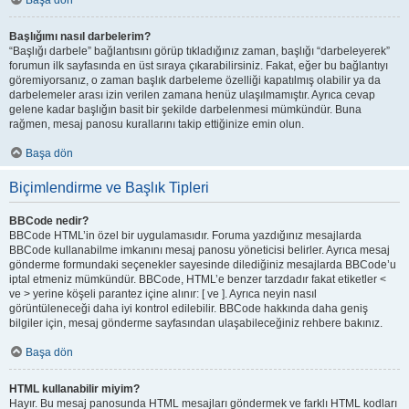
Başa dön
Başlığımı nasıl darbelerim?
“Başlığı darbele” bağlantısını görüp tıkladığınız zaman, başlığı “darbeleyerek”
forumun ilk sayfasında en üst sıraya çıkarabilirsiniz. Fakat, eğer bu bağlantıyı
göremiyorsanız, o zaman başlık darbeleme özelliği kapatılmış olabilir ya da
darbelemeler arası izin verilen zamana henüz ulaşılmamıştır. Ayrıca cevap
gelene kadar başlığın basit bir şekilde darbelenmesi mümkündür. Buna
rağmen, mesaj panosu kurallarını takip ettiğinize emin olun.
Başa dön
Biçimlendirme ve Başlık Tipleri
BBCode nedir?
BBCode HTML’in özel bir uygulamasıdır. Foruma yazdığınız mesajlarda
BBCode kullanabilme imkanını mesaj panosu yöneticisi belirler. Ayrıca mesaj
gönderme formundaki seçenekler sayesinde dilediğiniz mesajlarda BBCode’u
iptal etmeniz mümkündür. BBCode, HTML’e benzer tarzdadır fakat etiketler <
ve > yerine köşeli parantez içine alınır: [ ve ]. Ayrıca neyin nasıl
görüntüleneceği daha iyi kontrol edilebilir. BBCode hakkında daha geniş
bilgiler için, mesaj gönderme sayfasından ulaşabileceğiniz rehbere bakınız.
Başa dön
HTML kullanabilir miyim?
Hayır. Bu mesaj panosunda HTML mesajları göndermek ve farklı HTML kodları