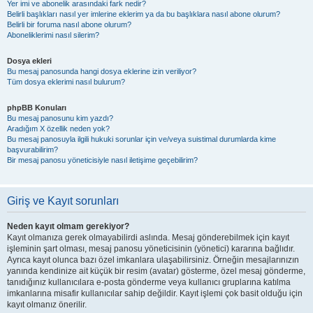
Yer imi ve abonelik arasındaki fark nedir?
Belirli başlıkları nasıl yer imlerine eklerim ya da bu başlıklara nasıl abone olurum?
Belirli bir foruma nasıl abone olurum?
Aboneliklerimi nasıl silerim?
Dosya ekleri
Bu mesaj panosunda hangi dosya eklerine izin veriliyor?
Tüm dosya eklerimi nasıl bulurum?
phpBB Konuları
Bu mesaj panosunu kim yazdı?
Aradığım X özellik neden yok?
Bu mesaj panosuyla ilgili hukuki sorunlar için ve/veya suistimal durumlarda kime
başvurabilirim?
Bir mesaj panosu yöneticisiyle nasıl iletişime geçebilirim?
Giriş ve Kayıt sorunları
Neden kayıt olmam gerekiyor?
Kayıt olmanıza gerek olmayabilirdi aslında. Mesaj gönderebilmek için kayıt
işleminin şart olması, mesaj panosu yöneticisinin (yönetici) kararına bağlıdır.
Ayrıca kayıt olunca bazı özel imkanlara ulaşabilirsiniz. Örneğin mesajlarınızın
yanında kendinize ait küçük bir resim (avatar) gösterme, özel mesaj gönderme,
tanıdığınız kullanıcılara e-posta gönderme veya kullanıcı gruplarına katılma
imkanlarına misafir kullanıcılar sahip değildir. Kayıt işlemi çok basit olduğu için
kayıt olmanız önerilir.