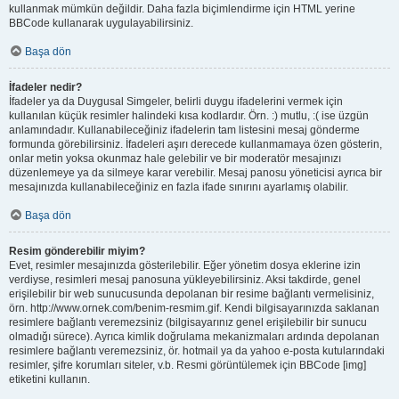
kullanmak mümkün değildir. Daha fazla biçimlendirme için HTML yerine
BBCode kullanarak uygulayabilirsiniz.
Başa dön
İfadeler nedir?
İfadeler ya da Duygusal Simgeler, belirli duygu ifadelerini vermek için
kullanılan küçük resimler halindeki kısa kodlardır. Örn. :) mutlu, :( ise üzgün
anlamındadır. Kullanabileceğiniz ifadelerin tam listesini mesaj gönderme
formunda görebilirsiniz. İfadeleri aşırı derecede kullanmamaya özen gösterin,
onlar metin yoksa okunmaz hale gelebilir ve bir moderatör mesajınızı
düzenlemeye ya da silmeye karar verebilir. Mesaj panosu yöneticisi ayrıca bir
mesajınızda kullanabileceğiniz en fazla ifade sınırını ayarlamış olabilir.
Başa dön
Resim gönderebilir miyim?
Evet, resimler mesajınızda gösterilebilir. Eğer yönetim dosya eklerine izin
verdiyse, resimleri mesaj panosuna yükleyebilirsiniz. Aksi takdirde, genel
erişilebilir bir web sunucusunda depolanan bir resime bağlantı vermelisiniz,
örn. http://www.ornek.com/benim-resmim.gif. Kendi bilgisayarınızda saklanan
resimlere bağlantı veremezsiniz (bilgisayarınız genel erişilebilir bir sunucu
olmadığı sürece). Ayrıca kimlik doğrulama mekanizmaları ardında depolanan
resimlere bağlantı veremezsiniz, ör. hotmail ya da yahoo e-posta kutularındaki
resimler, şifre korumları siteler, v.b. Resmi görüntülemek için BBCode [img]
etiketini kullanın.