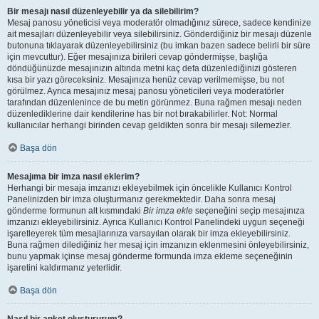
Bir mesajı nasıl düzenleyebilir ya da silebilirim?
Mesaj panosu yöneticisi veya moderatör olmadığınız sürece, sadece kendinize
ait mesajları düzenleyebilir veya silebilirsiniz. Gönderdiğiniz bir mesajı düzenle
butonuna tıklayarak düzenleyebilirsiniz (bu imkan bazen sadece belirli bir süre
için mevcuttur). Eğer mesajınıza birileri cevap göndermişse, başlığa
döndüğünüzde mesajınızın altında metni kaç defa düzenlediğinizi gösteren
kısa bir yazı göreceksiniz. Mesajınıza henüz cevap verilmemişse, bu not
görülmez. Ayrıca mesajınız mesaj panosu yöneticileri veya moderatörler
tarafından düzenlenince de bu metin görünmez. Buna rağmen mesajı neden
düzenlediklerine dair kendilerine has bir not bırakabilirler. Not: Normal
kullanıcılar herhangi birinden cevap geldikten sonra bir mesajı silemezler.
Başa dön
Mesajıma bir imza nasıl eklerim?
Herhangi bir mesaja imzanızı ekleyebilmek için öncelikle Kullanıcı Kontrol
Panelinizden bir imza oluşturmanız gerekmektedir. Daha sonra mesaj
gönderme formunun alt kısmındaki
Bir imza ekle
seçeneğini seçip mesajınıza
imzanızı ekleyebilirsiniz. Ayrıca Kullanıcı Kontrol Panelindeki uygun seçeneği
işaretleyerek tüm mesajlarınıza varsayılan olarak bir imza ekleyebilirsiniz.
Buna rağmen dilediğiniz her mesaj için imzanızın eklenmesini önleyebilirsiniz,
bunu yapmak içinse mesaj gönderme formunda imza ekleme seçeneğinin
işaretini kaldırmanız yeterlidir.
Başa dön