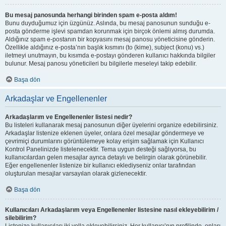
Bu mesaj panosunda herhangi birinden spam e-posta aldım!
Bunu duyduğumuz için üzgünüz. Aslında, bu mesaj panosunun sunduğu e-
posta gönderme işlevi spamdan korunmak için birçok önlemi almış durumda.
Aldığınız spam e-postanın bir kopyasını mesaj panosu yöneticisine gönderin.
Özellikle aldığınız e-posta’nın başlık kısmını (to (kime), subject (konu) vs.)
iletmeyi unutmayın, bu kısımda e-postayı gönderen kullanıcı hakkında bilgiler
bulunur. Mesaj panosu yöneticileri bu bilgilerle meseleyi takip edebilir.
Başa dön
Arkadaşlar ve Engellenenler
Arkadaşlarım ve Engellenenler listesi nedir?
Bu listeleri kullanarak mesaj panosunun diğer üyelerini organize edebilirsiniz.
Arkadaşlar listenize eklenen üyeler, onlara özel mesajlar göndermeye ve
çevrimiçi durumlarını görüntülemeye kolay erişim sağlamak için Kullanıcı
Kontrol Panelinizde listelenecektir. Tema uygun desteği sağlıyorsa, bu
kullanıcılardan gelen mesajlar ayrıca detaylı ve belirgin olarak görünebilir.
Eğer engellenenler listenize bir kullanıcı eklediyseniz onlar tarafından
oluşturulan mesajlar varsayılan olarak gizlenecektir.
Başa dön
Kullanıcıları Arkadaşlarım veya Engellenenler listesine nasıl ekleyebilirim /
silebilirim?