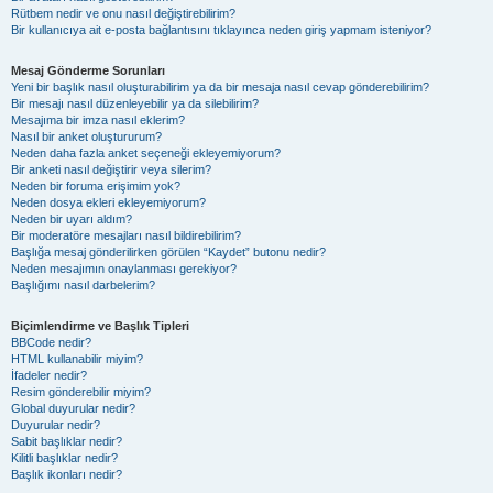
Rütbem nedir ve onu nasıl değiştirebilirim?
Bir kullanıcıya ait e-posta bağlantısını tıklayınca neden giriş yapmam isteniyor?
Mesaj Gönderme Sorunları
Yeni bir başlık nasıl oluşturabilirim ya da bir mesaja nasıl cevap gönderebilirim?
Bir mesajı nasıl düzenleyebilir ya da silebilirim?
Mesajıma bir imza nasıl eklerim?
Nasıl bir anket oluştururum?
Neden daha fazla anket seçeneği ekleyemiyorum?
Bir anketi nasıl değiştirir veya silerim?
Neden bir foruma erişimim yok?
Neden dosya ekleri ekleyemiyorum?
Neden bir uyarı aldım?
Bir moderatöre mesajları nasıl bildirebilirim?
Başlığa mesaj gönderilirken görülen “Kaydet” butonu nedir?
Neden mesajımın onaylanması gerekiyor?
Başlığımı nasıl darbelerim?
Biçimlendirme ve Başlık Tipleri
BBCode nedir?
HTML kullanabilir miyim?
İfadeler nedir?
Resim gönderebilir miyim?
Global duyurular nedir?
Duyurular nedir?
Sabit başlıklar nedir?
Kilitli başlıklar nedir?
Başlık ikonları nedir?