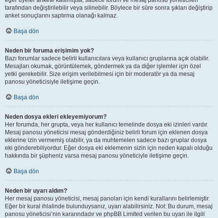
eğer üyeler ankete katılmışsa, sadece forum ve mesaj panosu yöneticileri
tarafından değiştirilebilir veya silinebilir. Böylece bir süre sonra şıkları değiştirip
anket sonuçlarını saptırma olanağı kalmaz.
Başa dön
Neden bir foruma erişimim yok?
Bazı forumlar sadece belirli kullanıcılara veya kullanıcı gruplarına açık olabilir.
Mesajları okumak, görüntülemek, göndermek ya da diğer işlemler için özel
yetki gerekebilir. Size erişim verilebilmesi için bir moderatör ya da mesaj
panosu yöneticisiyle iletişime geçin.
Başa dön
Neden dosya ekleri ekleyemiyorum?
Her forumda, her grupta, veya her kullanıcı temelinde dosya eki izinleri vardır.
Mesaj panosu yöneticisi mesaj gönderdiğiniz belirli forum için eklenen dosya
eklerine izin vermemiş olabilir, ya da muhtemelen sadece bazı gruplar dosya
eki gönderebiliyordur. Eğer dosya eki eklemenin sizin için neden kapalı olduğu
hakkında bir şüpheniz varsa mesaj panosu yöneticiyle iletişime geçin.
Başa dön
Neden bir uyarı aldım?
Her mesaj panosu yöneticisi, mesaj panoları için kendi kurallarını belirlemiştir.
Eğer bir kural ihlalinde bulunduysanız, uyarı alabilirsiniz. Not: Bu durum, mesaj
panosu yöneticisi’nin kararındadır ve phpBB Limited verilen bu uyarı ile ilgili