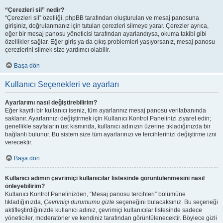
“Çerezleri sil” nedir?
“Çerezleri sil” özelliği, phpBB tarafından oluşturulan ve mesaj panosuna
girişiniz, doğrulanmanız için tutulan çerezleri silmeye yarar. Çerezler ayrıca,
eğer bir mesaj panosu yöneticisi tarafından ayarlandıysa, okuma takibi gibi
özellikler sağlar. Eğer giriş ya da çıkış problemleri yaşıyorsanız, mesaj panosu
çerezlerini silmek size yardımcı olabilir.
Başa dön
Kullanıcı Seçenekleri ve ayarları
Ayarlarımı nasıl değiştirebilirim?
Eğer kayıtlı bir kullanıcı iseniz, tüm ayarlarınız mesaj panosu veritabanında
saklanır. Ayarlarınızı değiştirmek için Kullanıcı Kontrol Panelinizi ziyaret edin;
genellikle sayfaların üst kısmında, kullanıcı adınızın üzerine tıkladığınızda bir
bağlantı bulunur. Bu sistem size tüm ayarlarınızı ve tercihlerinizi değiştirme izni
verecektir.
Başa dön
Kullanıcı adımın çevrimiçi kullanıcılar listesinde görüntülenmesini nasıl
önleyebilirim?
Kullanıcı Kontrol Panelinizden, “Mesaj panosu tercihleri” bölümüne
tıkladığınızda,
Çevrimiçi durumumu gizle
seçeneğini bulacaksınız. Bu seçeneği
aktifleştirdiğinizde kullanıcı adınız, çevrimiçi kullanıcılar listesinde sadece
yöneticiler, moderatörler ve kendiniz tarafından görüntülenecektir. Böylece gizli