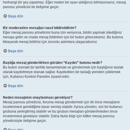
herhangi bir şey yapamaz. Eğer neden bir uyarı aldığınızı bilmiyorsanız, mesaj
panosu yöneticisi ile iletişime geçin.
Başa dön
Bir moderatöre mesajları nasıl bildirebilirim?
Eğer mesaj panosu yöneticimi buna izin veriyorsa, bildiri yapmak istediğiniz
mesaja gidin ve orada mesaj bildirileri için bir buton göreceksiniz. Bu butona
tıklayarak mesaj bildirisi için zorunlu adımlara ulaşacaksınız.
Başa dön
Başlığa mesaj gönderilirken görülen “Kaydet” butonu nedir?
Bu buton sonraki bir tarihte tamamlamak ve göndermek için başlığınızı taslak
olarak kaydetmeye olanak sağlar. Kaydedilen bir taslağı yeniden yüklemek
için, Kullanıcı Kontrol Panelini ziyaret edin.
Başa dön
Neden mesajımın onaylanması gerekiyor?
Mesaj panosu yöneticisi, foruma mesaj göndermek için ilk önce mesajların
incelenmesi gerektiğine karar vermiş olabilir. Ayrıca yönetici, sizi bir kullanıcı
grubuna yerleştirmiş olabilir ve bu grubun mesajları gönderilmeden önce
incelenmesi gerekiyor olabilir. Daha fazla bilgi için lütfen mesaj panosu
yöneticisiyle iletişime geçin.