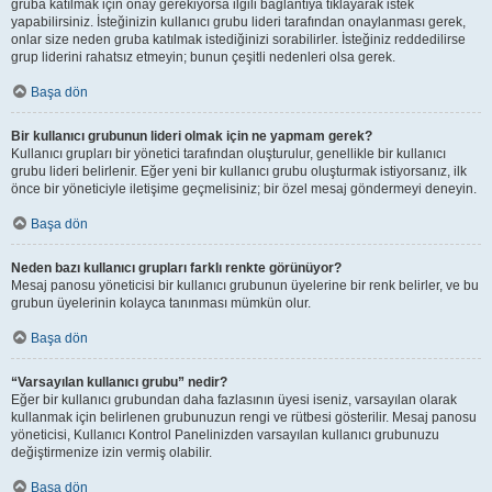
gruba katılmak için onay gerekiyorsa ilgili bağlantıya tıklayarak istek
yapabilirsiniz. İsteğinizin kullanıcı grubu lideri tarafından onaylanması gerek,
onlar size neden gruba katılmak istediğinizi sorabilirler. İsteğiniz reddedilirse
grup liderini rahatsız etmeyin; bunun çeşitli nedenleri olsa gerek.
Başa dön
Bir kullanıcı grubunun lideri olmak için ne yapmam gerek?
Kullanıcı grupları bir yönetici tarafından oluşturulur, genellikle bir kullanıcı
grubu lideri belirlenir. Eğer yeni bir kullanıcı grubu oluşturmak istiyorsanız, ilk
önce bir yöneticiyle iletişime geçmelisiniz; bir özel mesaj göndermeyi deneyin.
Başa dön
Neden bazı kullanıcı grupları farklı renkte görünüyor?
Mesaj panosu yöneticisi bir kullanıcı grubunun üyelerine bir renk belirler, ve bu
grubun üyelerinin kolayca tanınması mümkün olur.
Başa dön
“Varsayılan kullanıcı grubu” nedir?
Eğer bir kullanıcı grubundan daha fazlasının üyesi iseniz, varsayılan olarak
kullanmak için belirlenen grubunuzun rengi ve rütbesi gösterilir. Mesaj panosu
yöneticisi, Kullanıcı Kontrol Panelinizden varsayılan kullanıcı grubunuzu
değiştirmenize izin vermiş olabilir.
Başa dön