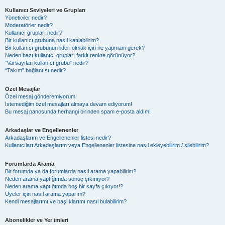
Kullanıcı Seviyeleri ve Grupları
Yöneticiler nedir?
Moderatörler nedir?
Kullanıcı grupları nedir?
Bir kullanıcı grubuna nasıl katılabilirim?
Bir kullanıcı grubunun lideri olmak için ne yapmam gerek?
Neden bazı kullanıcı grupları farklı renkte görünüyor?
“Varsayılan kullanıcı grubu” nedir?
“Takım” bağlantısı nedir?
Özel Mesajlar
Özel mesaj gönderemiyorum!
İstemediğim özel mesajları almaya devam ediyorum!
Bu mesaj panosunda herhangi birinden spam e-posta aldım!
Arkadaşlar ve Engellenenler
Arkadaşlarım ve Engellenenler listesi nedir?
Kullanıcıları Arkadaşlarım veya Engellenenler listesine nasıl ekleyebilirim / silebilirim?
Forumlarda Arama
Bir forumda ya da forumlarda nasıl arama yapabilirim?
Neden arama yaptığımda sonuç çıkmıyor?
Neden arama yaptığımda boş bir sayfa çıkıyor!?
Üyeler için nasıl arama yaparım?
Kendi mesajlarımı ve başlıklarımı nasıl bulabilirim?
Abonelikler ve Yer imleri