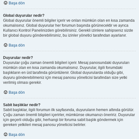
Başa dön
Global duyurular nedir?
Global duyurular önemli bilgiler içerir ve onları mümkün olan en kısa zamanda
okumalısınız. Global duyurular her forumun başında görünecektir ve ayrıca
Kullanıcı Kontrol Panelinizden görebilirsiniz. Gerekli izinlere sahipseniz sizde
bir global duyuru gönderebilirsiniz, bu izinler yönetici tarafından ayarlanır.
Başa dön
Duyurular nedir?
Duyurular çoğu zaman önemli bilgileri içerir. Mesaj panosundaki duyuruları
mümkün olan en kısa zamanda okumalısınız. Duyurular, ilgili forumdaki
başlıkların en üst tarafında görüntülenir. Global duyurularda olduğu gibi,
duyuru gönderebilmeniz için mesaj panosu yöneticisi tarafından size yetki
verilmiş olması gerekir.
Başa dön
Sabit başlıklar nedir?
Sabit başlıklar, ilgili forumun ilk sayfasında, duyuruların hemen altında görülür.
Çoğu zaman önemli bilgileri içerirler, mümkünse okumanızı öneririz. Duyurular
için geçerli olduğu gibi, herhangi bir foruma sabit başlık göndermek için
gereken yetkileri mesaj panosu yöneticisi belirler.
Başa dön