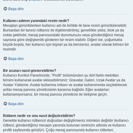
Başa dön
Kullanıcı adımın yanındaki resim nedir?
Mesajları görüntülerken kullanıcı adı ile birlikte iki tane resim görüntülenebilir.
Bunlardan bir tanesi rütbeniz ile ilişkilendirilmiş; genellikle yıldız, blok ya da
nokta şeklinde; mesaj panosundaki durumunuzu veya gönderdiğiniz mesaj
sayısına göre değişkenlik gösteren bir resim olabilir. Diğeri ise, çoğunlukla
büyük boyda, her kullanıcı için kişisel ya da benzersiz, avatar olarak bilinen bir
resimdir.
Başa dön
Bir avatarı nasıl gösterebilirim?
Kullanıcı Kontrol Panelinizde, “Profil” bölümünden şu dört farklı metottan
birisini kullanarak avatar ekleyebilirsiniz: Gravatar, Galeri, Uzak Avatar ya da
Avatar Yükleme. Avatar kullanma imkanı ve avatar kullanımında seçilebilecek
yollar mesaj panosu yöneticisinin kararına bağlıdır. Eğer avatarları
kullanamıyorsanız, bir mesaj panosu yöneticisi ile iletişime geçin.
Başa dön
Rütbem nedir ve onu nasıl değiştirebilirim?
Genelde kullanıcı rütbenizi doğrudan değiştirmeniz mümkün değildir (kullanıcı
rütbesi, gönderdiğiniz mesajın yanında bulunan isminizin altında ve kullanıcı
profili sayfasında görülür). Çoğu mesaj panosunda kullanıcı rütbeleri,