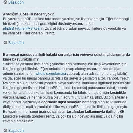
Başa dön
Aradığım X özellik neden yok?
Bu yazılım phpBB Limited tarafından yazılmış ve lisanslanmıştır. Eğer herhangi
bir özelliğin eklenmesi gerektiğini düşünüyorsanız lütfen
phpBB Fikirleri Merkezi
’ni ziyaret edin, oradan mevcut fikirlere oy verebilir ya
da yeni özellikler önerebilirsiniz.
Başa dön
Bu mesaj panosuyla ilgili hukuki sorunlar için ve/veya suistimal durumlarda
kime başvurabilirim?
“Takım” sayfasında listelenmiş yöneticilerin herhangi biri ile şikayetleriniz için
iletişime geçebilirsiniz. Eğer onlardan cevap alamıyorsanız, o zaman alan
adının sahibi ile (bir
whois sorgulaması
yaparak alan adı sahibine ulaşılabilir)
ya da, eğer bu mesaj panosu ücretsiz bir serviste çalışıyorsa (ör. Yahoo!, free.fr,
f2s.com, v.b.), bu servisin yönetimi veya suistimal konularla ilgilenen bölümüyle
iletişime geçmelisiniz. Not: phpBB Limited, bu mesaj panosunun nasıl, nerede
ve kimler tarafından kullanıldığı konusunda bir bilgisi olmadığı için
kesinlikle
yargılanamaz
ve her ne olursa olsun sorumlu tutulamaz. phpBB.com sitesiyle
veya phpBB yazılımıyla
doğrudan ilgisi olmayan
herhangi bir hukuki konuda
(ihtiyati tedbir, mali sorumluluk, iftira vs.) phpBB Limited ile iletişime geçmeyin.
Bu yazılımın herhangi
üçüncü şahıslar tarafından kullanımıyla ilgili
phpBB
Limited’e e-posta gönderirseniz, ya çok kısa bir cevap alırsınız ya da hiç bir
cevap alamazsınız.
Başa dön