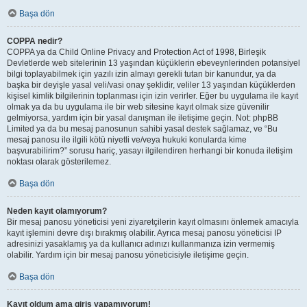
Başa dön
COPPA nedir?
COPPA ya da Child Online Privacy and Protection Act of 1998, Birleşik
Devletlerde web sitelerinin 13 yaşından küçüklerin ebeveynlerinden potansiyel
bilgi toplayabilmek için yazılı izin almayı gerekli tutan bir kanundur, ya da
başka bir deyişle yasal veli/vasi onay şeklidir, veliler 13 yaşından küçüklerden
kişisel kimlik bilgilerinin toplanması için izin verirler. Eğer bu uygulama ile kayıt
olmak ya da bu uygulama ile bir web sitesine kayıt olmak size güvenilir
gelmiyorsa, yardım için bir yasal danışman ile iletişime geçin. Not: phpBB
Limited ya da bu mesaj panosunun sahibi yasal destek sağlamaz, ve “Bu
mesaj panosu ile ilgili kötü niyetli ve/veya hukuki konularda kime
başvurabilirim?” sorusu hariç, yasayı ilgilendiren herhangi bir konuda iletişim
noktası olarak gösterilemez.
Başa dön
Neden kayıt olamıyorum?
Bir mesaj panosu yöneticisi yeni ziyaretçilerin kayıt olmasını önlemek amacıyla
kayıt işlemini devre dışı bırakmış olabilir. Ayrıca mesaj panosu yöneticisi IP
adresinizi yasaklamış ya da kullanıcı adınızı kullanmanıza izin vermemiş
olabilir. Yardım için bir mesaj panosu yöneticisiyle iletişime geçin.
Başa dön
Kayıt oldum ama giriş yapamıyorum!