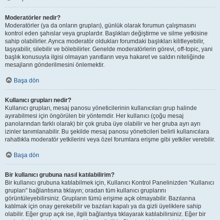
Moderatörler nedir?
Moderatörler (ya da onların grupları), günlük olarak forumun çalışmasını
kontrol eden şahıslar veya gruplardır. Başlıkları değiştirme ve silme yetkisine
sahip olabilirler. Ayrıca moderatör oldukları forumdaki başlıkları kilitleyebilir,
taşıyabilir, silebilir ve bölebilirler. Genelde moderatörlerin görevi, off-topic, yani
başlık konusuyla ilgisi olmayan yanıtların veya hakaret ve saldırı niteliğinde
mesajların gönderilmesini önlemektir.
Başa dön
Kullanıcı grupları nedir?
Kullanıcı grupları, mesaj panosu yöneticilerinin kullanıcıları grup halinde
ayırabilmesi için öngörülen bir yöntemdir. Her kullanıcı (çoğu mesaj
panolarından farklı olarak) bir çok gruba üye olabilir ve her gruba ayrı ayrı
izinler tanımlanabilir. Bu şekilde mesaj panosu yöneticileri belirli kullanıcılara
rahatlıkla moderatör yetkilerini veya özel forumlara erişme gibi yetkiler verebilir.
Başa dön
Bir kullanıcı grubuna nasıl katılabilirim?
Bir kullanıcı grubuna katılabilmek için, Kullanıcı Kontrol Panelinizden “Kullanıcı
grupları” bağlantısına tıklayın; oradan tüm kullanıcı gruplarını
görüntüleyebilirsiniz. Grupların tümü erişime açık olmayabilir. Bazılarına
katılmak için onay gerekebilir ve bazıları kapalı ya da gizli üyeliklere sahip
olabilir. Eğer grup açık ise, ilgili bağlantıya tıklayarak katılabilirsiniz. Eğer bir