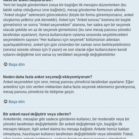
Nasıl bir anket oluştururum?
Yeni bir başlık gönderirken (veya bir başlığın ilk mesajını düzenlerken (bu
tabiki sahip olduğunuz izne bağlıdır)), mesaj gönderme formunun altında
“Anket oluştur” sekmesini göreceksiniz (böyle bir formu göremiyorsanız, anket
oluşturma yetkiniz yok demektir). Anket için “Anket sorusu” kısmına bir başlık
girmelisiniz ve sonra “Anket seçenekleri” alanına, her satıra ayrı bir seçenek
olacak şekilde en az iki seçenek girmelisiniz (bu sınır mesaj panosu yönetici
tarafından ayarlanır). Ayrıca kullanıcıların oylama sırasında seçebilecekleri
seçeneklerin sayısını “Her kullanıcı için seçenek” bölümünün altından
ayarlayabilirsiniz, anket için gün cinsinden bir zaman sınırı belirleyebilirsiniz
(sınırsız sürede olması için 0 yazın) ve son olarak eğer kullanıcıların kendi
oylarını değiştirme izni varsa oy verdikleri seçeneği değiştirebilirler.
Başa dön
Neden daha fazla anket seçeneği ekleyemiyorum?
Anket seçenekleri için sınır, mesaj panosu yöneticisi tarafından ayarlanır. Eğer
anketiniz için izin verilen miktardan daha fazla seçenek eklemeniz gerekiyorsa,
mesaj panosu yöneticisi ile iletişime geçin.
Başa dön
Bir anketi nasıl değiştirir veya silerim?
Anketlerde, mesajlar gibi sadece gönderen kullanıcı, bir moderatör veya bir
yönetici tarafından değiştirilebilir. Bir anketi değiştirmek için, başlığın ilk
mesajını tıklayın; ilgili anket daima bu mesaja bağlıdır. Ankete henüz katılan
olmadıysa, hazırlayan kullanıcı tarafından değiştirilebilir veya silinebilir. Fakat,