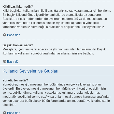
Kilitli başlıklar nedir?
Kilitli başlıklar, kullanıcıların ilgili başlığa artık cevap yazamaması için belirlenir.
Bir başlık kilitlendiğinde içerdikleri anketlerde otomatik olarak sona erer.
Başlıklar, bir çok nedenlerden dolayı forum moderatörü ya da mesaj panosu
yöneticisi tarafından kilitlenmiş olabilir. Ayrıca mesaj panosu yöneticisi
tarafından verilen izinlere bağlı olarak kendi başlıklarınızı kilitleyebilirsiniz.
Başa dön
Başlık ikonları nedir?
Mesajlara, içeriğini işaret edecek başlık ikon resimleri tanımlanabilir. Başlık
ikonlarının kullanımı yönetici tarafından ayarlanan izinlere bağlıdır.
Başa dön
Kullanıcı Seviyeleri ve Grupları
Yöneticiler nedir?
Yöneticiler, mesaj panosunun her bölümünde en çok yetkiye sahip olan
üyelerdir. Bu üyeler, mesaj panosunun her türlü işlevini kontrol edebilir: izin
verme, yetkilendirme, kullanıcı yasaklama, kullanıcı grupları oluşturma,
moderatör yetkilerini verme vs. Ayrıca onlar mesaj panosu kurucusu tarafından
verilen ayarlara bağlı olarak bütün forumlarda tam moderatör yetkilerine sahip
olabilirler.
Başa dön