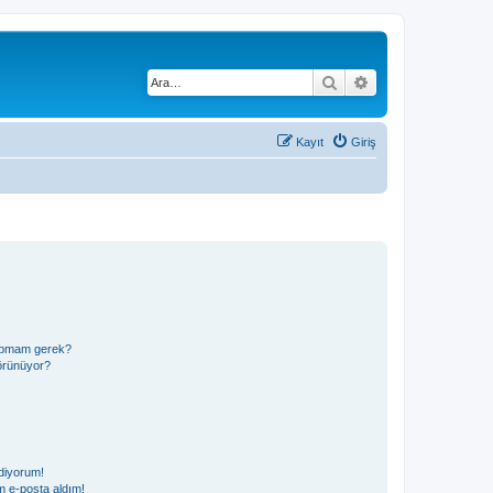
Ara
Gelişmiş arama
Kayıt
Giriş
 yapmam gerek?
görünüyor?
diyorum!
 e-posta aldım!