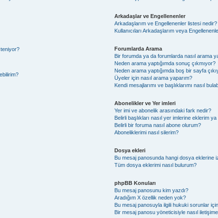
Arkadaşlar ve Engellenenler
Arkadaşlarım ve Engellenenler listesi nedir?
Kullanıcıları Arkadaşlarım veya Engellenenler l
Forumlarda Arama
steniyor?
Bir forumda ya da forumlarda nasıl arama ya
Neden arama yaptığımda sonuç çıkmıyor?
Neden arama yaptığımda boş bir sayfa çıkı
ebilirim?
Üyeler için nasıl arama yaparım?
Kendi mesajlarımı ve başlıklarımı nasıl bulab
Abonelikler ve Yer imleri
Yer imi ve abonelik arasındaki fark nedir?
Belirli başlıkları nasıl yer imlerine eklerim 
Belirli bir foruma nasıl abone olurum?
Aboneliklerimi nasıl silerim?
Dosya ekleri
Bu mesaj panosunda hangi dosya eklerine izi
Tüm dosya eklerimi nasıl bulurum?
phpBB Konuları
Bu mesaj panosunu kim yazdı?
Aradığım X özellik neden yok?
Bu mesaj panosuyla ilgili hukuki sorunlar iç
Bir mesaj panosu yöneticisiyle nasıl iletişim