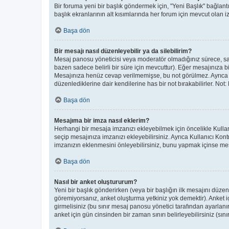
Bir foruma yeni bir başlık göndermek için, "Yeni Başlık" bağla
başlık ekranlarının alt kısımlarında her forum için mevcut olan izi
Başa dön
Bir mesajı nasıl düzenleyebilir ya da silebilirim?
Mesaj panosu yöneticisi veya moderatör olmadığınız sürece, sad
bazen sadece belirli bir süre için mevcuttur). Eğer mesajınıza 
Mesajınıza henüz cevap verilmemişse, bu not görülmez. Ayrıc
düzenlediklerine dair kendilerine has bir not bırakabilirler. Not
Başa dön
Mesajıma bir imza nasıl eklerim?
Herhangi bir mesaja imzanızı ekleyebilmek için öncelikle Kull
seçip mesajınıza imzanızı ekleyebilirsiniz. Ayrıca Kullanıcı Ko
imzanızın eklenmesini önleyebilirsiniz, bunu yapmak içinse me
Başa dön
Nasıl bir anket oluştururum?
Yeni bir başlık gönderirken (veya bir başlığın ilk mesajını düz
göremiyorsanız, anket oluşturma yetkiniz yok demektir). Anket iç
girmelisiniz (bu sınır mesaj panosu yönetici tarafından ayarlanı
anket için gün cinsinden bir zaman sınırı belirleyebilirsiniz (sını