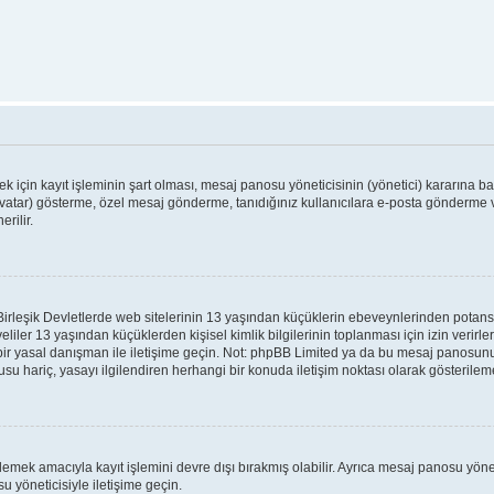
için kayıt işleminin şart olması, mesaj panosu yöneticisinin (yönetici) kararına bağl
vatar) gösterme, özel mesaj gönderme, tanıdığınız kullanıcılara e-posta gönderme ve
rilir.
leşik Devletlerde web sitelerinin 13 yaşından küçüklerin ebeveynlerinden potansiyel 
veliler 13 yaşından küçüklerden kişisel kimlik bilgilerinin toplanması için izin verir
 bir yasal danışman ile iletişime geçin. Not: phpBB Limited ya da bu mesaj panosunu
su hariç, yasayı ilgilendiren herhangi bir konuda iletişim noktası olarak gösterilem
lemek amacıyla kayıt işlemini devre dışı bırakmış olabilir. Ayrıca mesaj panosu yönet
u yöneticisiyle iletişime geçin.