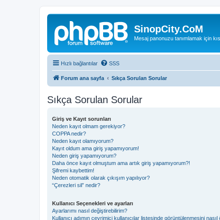
SinopCity.CoM
Mesaj panonuzu tanımlamak için kıs
Hızlı bağlantılar
SSS
Forum ana sayfa
Sıkça Sorulan Sorular
Sıkça Sorulan Sorular
Giriş ve Kayıt sorunları
Neden kayıt olmam gerekiyor?
COPPA nedir?
Neden kayıt olamıyorum?
Kayıt oldum ama giriş yapamıyorum!
Neden giriş yapamıyorum?
Daha önce kayıt olmuştum ama artık giriş yapamıyorum?!
Şifremi kaybettim!
Neden otomatik olarak çıkışım yapılıyor?
“Çerezleri sil” nedir?
Kullanıcı Seçenekleri ve ayarları
Ayarlarımı nasıl değiştirebilirim?
Kullanıcı adımın çevrimiçi kullanıcılar listesinde görüntülenmesini nasıl 