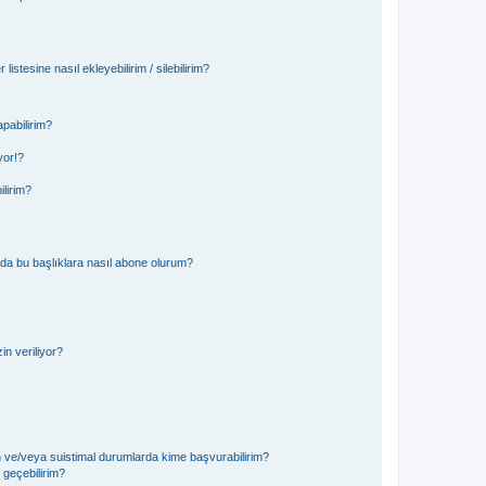
istesine nasıl ekleyebilirim / silebilirim?
pabilirim?
yor!?
ilirim?
ya da bu başlıklara nasıl abone olurum?
n veriliyor?
in ve/veya suistimal durumlarda kime başvurabilirim?
e geçebilirim?