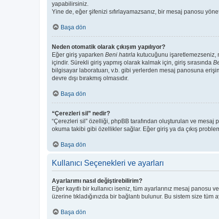
yapabilirsiniz.
Yine de, eğer şifenizi sıfırlayamazsanız, bir mesaj panosu yönetic
Başa dön
Neden otomatik olarak çıkışım yapılıyor?
Eğer giriş yaparken
Beni hatırla
kutucuğunu işaretlemezseniz, me
içindir. Sürekli giriş yapmış olarak kalmak için, giriş sırasında
Be
bilgisayar laboratuarı, v.b. gibi yerlerden mesaj panosuna erişi
devre dışı bırakmış olmasıdır.
Başa dön
“Çerezleri sil” nedir?
“Çerezleri sil” özelliği, phpBB tarafından oluşturulan ve mesaj 
okuma takibi gibi özellikler sağlar. Eğer giriş ya da çıkış probl
Başa dön
Kullanıcı Seçenekleri ve ayarları
Ayarlarımı nasıl değiştirebilirim?
Eğer kayıtlı bir kullanıcı iseniz, tüm ayarlarınız mesaj panosu ve
üzerine tıkladığınızda bir bağlantı bulunur. Bu sistem size tüm aya
Başa dön