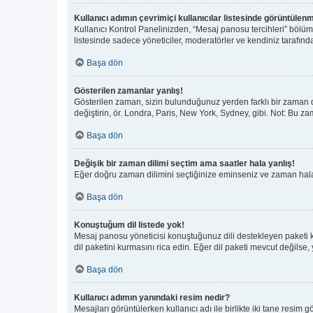
Kullanıcı adımın çevrimiçi kullanıcılar listesinde görüntülenm
Kullanıcı Kontrol Panelinizden, “Mesaj panosu tercihleri” bölüm
listesinde sadece yöneticiler, moderatörler ve kendiniz tarafında
Başa dön
Gösterilen zamanlar yanlış!
Gösterilen zaman, sizin bulunduğunuz yerden farklı bir zaman di
değiştirin, ör. Londra, Paris, New York, Sydney, gibi. Not: Bu zam
Başa dön
Değişik bir zaman dilimi seçtim ama saatler hala yanlış!
Eğer doğru zaman dilimini seçtiğinize eminseniz ve zaman hala y
Başa dön
Konuştuğum dil listede yok!
Mesaj panosu yöneticisi konuştuğunuz dili destekleyen paketi 
dil paketini kurmasını rica edin. Eğer dil paketi mevcut değilse,
Başa dön
Kullanıcı adımın yanındaki resim nedir?
Mesajları görüntülerken kullanıcı adı ile birlikte iki tane resim