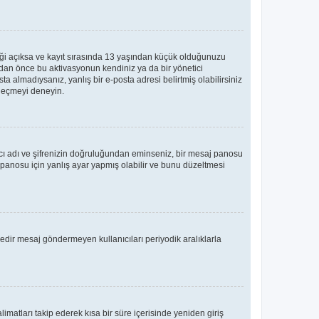
teği açıksa ve kayıt sırasında 13 yaşından küçük olduğunuzu
madan önce bu aktivasyonun kendiniz ya da bir yönetici
ta almadıysanız, yanlış bir e-posta adresi belirtmiş olabilirsiniz
e geçmeyi deneyin.
nıcı adı ve şifrenizin doğruluğundan eminseniz, bir mesaj panosu
panosu için yanlış ayar yapmış olabilir ve bunu düzeltmesi
üredir mesaj göndermeyen kullanıcıları periyodik aralıklarla
limatları takip ederek kısa bir süre içerisinde yeniden giriş