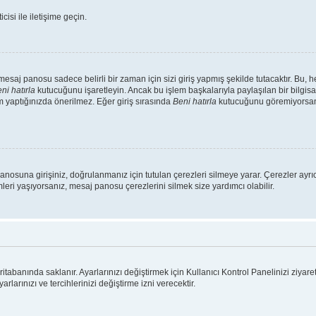
isi ile iletişime geçin.
saj panosu sadece belirli bir zaman için sizi giriş yapmış şekilde tutacaktır. Bu, 
ni hatırla
kutucuğunu işaretleyin. Ancak bu işlem başkalarıyla paylaşılan bir bilgisa
m yaptığınızda önerilmez. Eğer giriş sırasında
Beni hatırla
kutucuğunu göremiyorsanız
panosuna girişiniz, doğrulanmanız için tutulan çerezleri silmeye yarar. Çerezler ayr
emleri yaşıyorsanız, mesaj panosu çerezlerini silmek size yardımcı olabilir.
ritabanında saklanır. Ayarlarınızı değiştirmek için Kullanıcı Kontrol Panelinizi ziyaret
rlarınızı ve tercihlerinizi değiştirme izni verecektir.