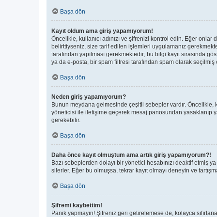
Başa dön
Kayıt oldum ama giriş yapamıyorum!
Öncelikle, kullanıcı adınızı ve şifrenizi kontrol edin. Eğer on
belirttiyseniz, size tarif edilen işlemleri uygulamanız gerekmek
tarafından yapılması gerekmektedir; bu bilgi kayıt sırasında göste
ya da e-posta, bir spam filtresi tarafından spam olarak seçilmiş o
Başa dön
Neden giriş yapamıyorum?
Bunun meydana gelmesinde çeşitli sebepler vardır. Öncelikle, ku
yöneticisi ile iletişime geçerek mesaj panosundan yasaklanıp 
gerekebilir.
Başa dön
Daha önce kayıt olmuştum ama artık giriş yapamıyorum?!
Bazı sebeplerden dolayı bir yönetici hesabınızı deaktif etmiş ya 
silerler. Eğer bu olmuşsa, tekrar kayıt olmayı deneyin ve tartışma
Başa dön
Şifremi kaybettim!
Panik yapmayın! Şifreniz geri getirelemese de, kolayca sıfırlanab