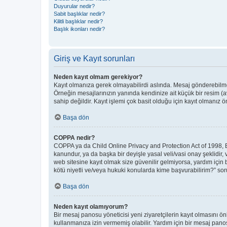
Duyurular nedir?
Sabit başlıklar nedir?
Kilitli başlıklar nedir?
Başlık ikonları nedir?
Giriş ve Kayıt sorunları
Neden kayıt olmam gerekiyor?
Kayıt olmanıza gerek olmayabilirdi aslında. Mesaj gönderebilmek 
Örneğin mesajlarınızın yanında kendinize ait küçük bir resim (a
sahip değildir. Kayıt işlemi çok basit olduğu için kayıt olmanız öne
Başa dön
COPPA nedir?
COPPA ya da Child Online Privacy and Protection Act of 1998, Bir
kanundur, ya da başka bir deyişle yasal veli/vasi onay şeklidir, 
web sitesine kayıt olmak size güvenilir gelmiyorsa, yardım için
kötü niyetli ve/veya hukuki konularda kime başvurabilirim?” soru
Başa dön
Neden kayıt olamıyorum?
Bir mesaj panosu yöneticisi yeni ziyaretçilerin kayıt olmasını ön
kullanmanıza izin vermemiş olabilir. Yardım için bir mesaj panos