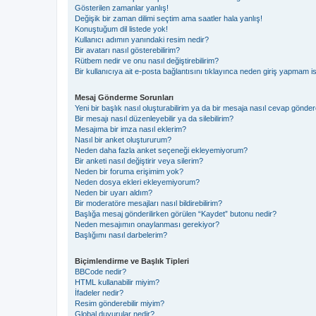
Gösterilen zamanlar yanlış!
Değişik bir zaman dilimi seçtim ama saatler hala yanlış!
Konuştuğum dil listede yok!
Kullanıcı adımın yanındaki resim nedir?
Bir avatarı nasıl gösterebilirim?
Rütbem nedir ve onu nasıl değiştirebilirim?
Bir kullanıcıya ait e-posta bağlantısını tıklayınca neden giriş yapmam i
Mesaj Gönderme Sorunları
Yeni bir başlık nasıl oluşturabilirim ya da bir mesaja nasıl cevap gönder
Bir mesajı nasıl düzenleyebilir ya da silebilirim?
Mesajıma bir imza nasıl eklerim?
Nasıl bir anket oluştururum?
Neden daha fazla anket seçeneği ekleyemiyorum?
Bir anketi nasıl değiştirir veya silerim?
Neden bir foruma erişimim yok?
Neden dosya ekleri ekleyemiyorum?
Neden bir uyarı aldım?
Bir moderatöre mesajları nasıl bildirebilirim?
Başlığa mesaj gönderilirken görülen “Kaydet” butonu nedir?
Neden mesajımın onaylanması gerekiyor?
Başlığımı nasıl darbelerim?
Biçimlendirme ve Başlık Tipleri
BBCode nedir?
HTML kullanabilir miyim?
İfadeler nedir?
Resim gönderebilir miyim?
Global duyurular nedir?