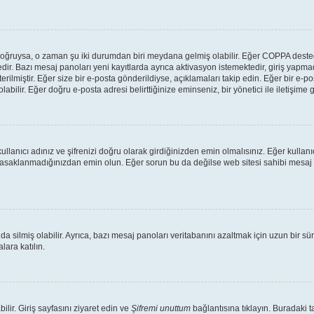
lar doğruysa, o zaman şu iki durumdan biri meydana gelmiş olabilir. Eğer COPPA des
tedir. Bazı mesaj panoları yeni kayıtlarda ayrıca aktivasyon istemektedir, giriş yap
rilmiştir. Eğer size bir e-posta gönderildiyse, açıklamaları takip edin. Eğer bir e-pos
labilir. Eğer doğru e-posta adresi belirttiğinize eminseniz, bir yönetici ile iletişim
llanıcı adınız ve şifrenizi doğru olarak girdiğinizden emin olmalısınız. Eğer kulla
yasaklanmadığınızdan emin olun. Eğer sorun bu da değilse web sitesi sahibi mesaj 
da silmiş olabilir. Ayrıca, bazı mesaj panoları veritabanını azaltmak için uzun bir s
lara katılın.
ilir. Giriş sayfasını ziyaret edin ve
Şifremi unuttum
bağlantısına tıklayın. Buradaki ta