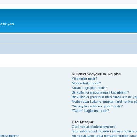
a bir yazı
Kullanıcı Seviyeleri ve Grupları
Yöneticiler nedir?
Moderatörler nedir?
Kullanıcı grupları nedir?
Bir kullanıcı grubuna nasıl katılabilirim?
Bir kullanıcı grubunun lideri olmak için ne
Neden bazı kullanıcı grupları farklı renkte 
“Varsayılan kullanıcı grubu” nedir?
“Takım” bağlantısı nedir?
Özel Mesajlar
Özel mesaj gönderemiyorum!
İstemediğim özel mesajları almaya devam e
önleyebilirim?
Bu mesaj panosunda herhangi birinden spam