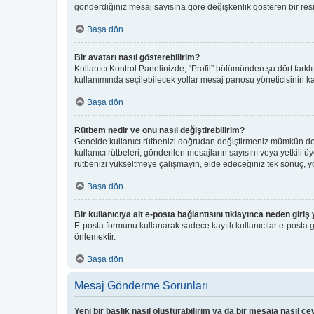
gönderdiğiniz mesaj sayısına göre değişkenlik gösteren bir resim 
Başa dön
Bir avatarı nasıl gösterebilirim?
Kullanıcı Kontrol Panelinizde, “Profil” bölümünden şu dört farkl
kullanımında seçilebilecek yollar mesaj panosu yöneticisinin kar
Başa dön
Rütbem nedir ve onu nasıl değiştirebilirim?
Genelde kullanıcı rütbenizi doğrudan değiştirmeniz mümkün deği
kullanıcı rütbeleri, gönderilen mesajların sayısını veya yetkili ü
rütbenizi yükseltmeye çalışmayın, elde edeceğiniz tek sonuç, yön
Başa dön
Bir kullanıcıya ait e-posta bağlantısını tıklayınca neden gir
E-posta formunu kullanarak sadece kayıtlı kullanıcılar e-posta gö
önlemektir.
Başa dön
Mesaj Gönderme Sorunları
Yeni bir başlık nasıl oluşturabilirim ya da bir mesaja nasıl c