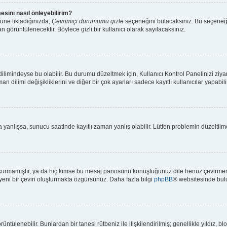
esini nasıl önleyebilirim?
üne tıkladığınızda,
Çevrimiçi durumumu gizle
seçeneğini bulacaksınız. Bu seçeneği ak
n görüntülenecektir. Böylece gizli bir kullanıcı olarak sayılacaksınız.
limindeyse bu olabilir. Bu durumu düzeltmek için, Kullanıcı Kontrol Panelinizi ziya
an dilimi değişikliklerini ve diğer bir çok ayarları sadece kayıtlı kullanıcılar yapabi
anlışsa, sunucu saatinde kayıtlı zaman yanlış olabilir. Lütfen problemin düzeltilmes
kurmamıştır, ya da hiç kimse bu mesaj panosunu konuştuğunuz dile henüz çevirmemiş
 yeni bir çeviri oluşturmakta özgürsünüz. Daha fazla bilgi
phpBB
® websitesinde bulu
 görüntülenebilir. Bunlardan bir tanesi rütbeniz ile ilişkilendirilmiş; genellikle yıl