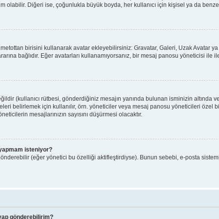
olabilir. Diğeri ise, çoğunlukla büyük boyda, her kullanıcı için kişisel ya da benzers
ı metottan birisini kullanarak avatar ekleyebilirsiniz: Gravatar, Galeri, Uzak Avatar
arına bağlıdır. Eğer avatarları kullanamıyorsanız, bir mesaj panosu yöneticisi ile il
ldir (kullanıcı rütbesi, gönderdiğiniz mesajın yanında bulunan isminizin altında v
yeleri belirlemek için kullanılır, örn. yöneticiler veya mesaj panosu yöneticileri özel
eticilerin mesajlarınızın sayısını düşürmesi olacaktır.
iş yapmam isteniyor?
nderebilir (eğer yönetici bu özelliği aktifleştirdiyse). Bunun sebebi, e-posta sistem
evap gönderebilirim?