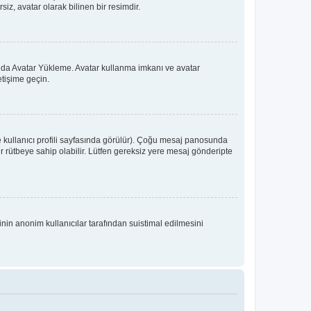
iz, avatar olarak bilinen bir resimdir.
 ya da Avatar Yükleme. Avatar kullanma imkanı ve avatar
etişime geçin.
e kullanıcı profili sayfasında görülür). Çoğu mesaj panosunda
 bir rütbeye sahip olabilir. Lütfen gereksiz yere mesaj gönderipte
inin anonim kullanıcılar tarafından suistimal edilmesini