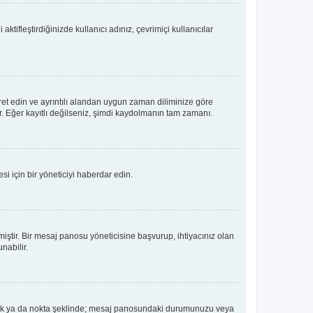
tifleştirdiğinizde kullanıcı adınız, çevrimiçi kullanıcılar
ret edin ve ayrıntılı alandan uygun zaman diliminize göre
lir. Eğer kayıtlı değilseniz, şimdi kaydolmanın tam zamanı.
i için bir yöneticiyi haberdar edin.
tir. Bir mesaj panosu yöneticisine başvurup, ihtiyacınız olan
nabilir.
dız, blok ya da nokta şeklinde; mesaj panosundaki durumunuzu veya