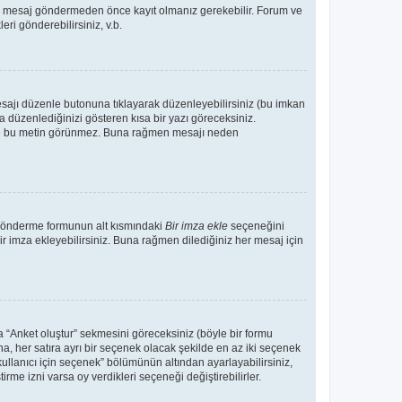
Bir mesaj göndermeden önce kayıt olmanız gerekebilir. Forum ve
eri gönderebilirsiniz, v.b.
esajı düzenle butonuna tıklayarak düzenleyebilirsiniz (bu imkan
 düzenlediğinizi gösteren kısa bir yazı göreceksiniz.
 de bu metin görünmez. Buna rağmen mesajı neden
 gönderme formunun alt kısmındaki
Bir imza ekle
seçeneğini
ir imza ekleyebilirsiniz. Buna rağmen dilediğiniz her mesaj için
a “Anket oluştur” sekmesini göreceksiniz (böyle bir formu
na, her satıra ayrı bir seçenek olacak şekilde en az iki seçenek
kullanıcı için seçenek” bölümünün altından ayarlayabilirsiniz,
tirme izni varsa oy verdikleri seçeneği değiştirebilirler.