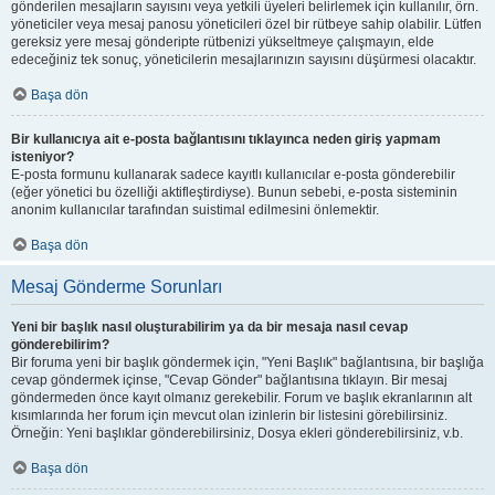
gönderilen mesajların sayısını veya yetkili üyeleri belirlemek için kullanılır, örn.
yöneticiler veya mesaj panosu yöneticileri özel bir rütbeye sahip olabilir. Lütfen
gereksiz yere mesaj gönderipte rütbenizi yükseltmeye çalışmayın, elde
edeceğiniz tek sonuç, yöneticilerin mesajlarınızın sayısını düşürmesi olacaktır.
Başa dön
Bir kullanıcıya ait e-posta bağlantısını tıklayınca neden giriş yapmam
isteniyor?
E-posta formunu kullanarak sadece kayıtlı kullanıcılar e-posta gönderebilir
(eğer yönetici bu özelliği aktifleştirdiyse). Bunun sebebi, e-posta sisteminin
anonim kullanıcılar tarafından suistimal edilmesini önlemektir.
Başa dön
Mesaj Gönderme Sorunları
Yeni bir başlık nasıl oluşturabilirim ya da bir mesaja nasıl cevap
gönderebilirim?
Bir foruma yeni bir başlık göndermek için, "Yeni Başlık" bağlantısına, bir başlığa
cevap göndermek içinse, "Cevap Gönder" bağlantısına tıklayın. Bir mesaj
göndermeden önce kayıt olmanız gerekebilir. Forum ve başlık ekranlarının alt
kısımlarında her forum için mevcut olan izinlerin bir listesini görebilirsiniz.
Örneğin: Yeni başlıklar gönderebilirsiniz, Dosya ekleri gönderebilirsiniz, v.b.
Başa dön