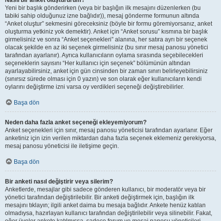
Nasıl bir anket oluştururum?
Yeni bir başlık gönderirken (veya bir başlığın ilk mesajını düzenlerken (bu
tabiki sahip olduğunuz izne bağlıdır)), mesaj gönderme formunun altında
“Anket oluştur” sekmesini göreceksiniz (böyle bir formu göremiyorsanız, anket
oluşturma yetkiniz yok demektir). Anket için “Anket sorusu” kısmına bir başlık
girmelisiniz ve sonra “Anket seçenekleri” alanına, her satıra ayrı bir seçenek
olacak şekilde en az iki seçenek girmelisiniz (bu sınır mesaj panosu yönetici
tarafından ayarlanır). Ayrıca kullanıcıların oylama sırasında seçebilecekleri
seçeneklerin sayısını “Her kullanıcı için seçenek” bölümünün altından
ayarlayabilirsiniz, anket için gün cinsinden bir zaman sınırı belirleyebilirsiniz
(sınırsız sürede olması için 0 yazın) ve son olarak eğer kullanıcıların kendi
oylarını değiştirme izni varsa oy verdikleri seçeneği değiştirebilirler.
Başa dön
Neden daha fazla anket seçeneği ekleyemiyorum?
Anket seçenekleri için sınır, mesaj panosu yöneticisi tarafından ayarlanır. Eğer
anketiniz için izin verilen miktardan daha fazla seçenek eklemeniz gerekiyorsa,
mesaj panosu yöneticisi ile iletişime geçin.
Başa dön
Bir anketi nasıl değiştirir veya silerim?
Anketlerde, mesajlar gibi sadece gönderen kullanıcı, bir moderatör veya bir
yönetici tarafından değiştirilebilir. Bir anketi değiştirmek için, başlığın ilk
mesajını tıklayın; ilgili anket daima bu mesaja bağlıdır. Ankete henüz katılan
olmadıysa, hazırlayan kullanıcı tarafından değiştirilebilir veya silinebilir. Fakat,