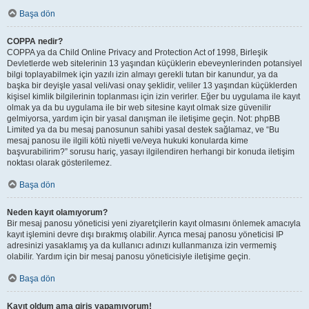
Başa dön
COPPA nedir?
COPPA ya da Child Online Privacy and Protection Act of 1998, Birleşik
Devletlerde web sitelerinin 13 yaşından küçüklerin ebeveynlerinden potansiyel
bilgi toplayabilmek için yazılı izin almayı gerekli tutan bir kanundur, ya da
başka bir deyişle yasal veli/vasi onay şeklidir, veliler 13 yaşından küçüklerden
kişisel kimlik bilgilerinin toplanması için izin verirler. Eğer bu uygulama ile kayıt
olmak ya da bu uygulama ile bir web sitesine kayıt olmak size güvenilir
gelmiyorsa, yardım için bir yasal danışman ile iletişime geçin. Not: phpBB
Limited ya da bu mesaj panosunun sahibi yasal destek sağlamaz, ve “Bu
mesaj panosu ile ilgili kötü niyetli ve/veya hukuki konularda kime
başvurabilirim?” sorusu hariç, yasayı ilgilendiren herhangi bir konuda iletişim
noktası olarak gösterilemez.
Başa dön
Neden kayıt olamıyorum?
Bir mesaj panosu yöneticisi yeni ziyaretçilerin kayıt olmasını önlemek amacıyla
kayıt işlemini devre dışı bırakmış olabilir. Ayrıca mesaj panosu yöneticisi IP
adresinizi yasaklamış ya da kullanıcı adınızı kullanmanıza izin vermemiş
olabilir. Yardım için bir mesaj panosu yöneticisiyle iletişime geçin.
Başa dön
Kayıt oldum ama giriş yapamıyorum!