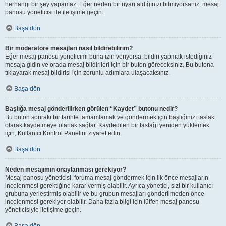
herhangi bir şey yapamaz. Eğer neden bir uyarı aldığınızı bilmiyorsanız, mesaj
panosu yöneticisi ile iletişime geçin.
Başa dön
Bir moderatöre mesajları nasıl bildirebilirim?
Eğer mesaj panosu yöneticimi buna izin veriyorsa, bildiri yapmak istediğiniz
mesaja gidin ve orada mesaj bildirileri için bir buton göreceksiniz. Bu butona
tıklayarak mesaj bildirisi için zorunlu adımlara ulaşacaksınız.
Başa dön
Başlığa mesaj gönderilirken görülen “Kaydet” butonu nedir?
Bu buton sonraki bir tarihte tamamlamak ve göndermek için başlığınızı taslak
olarak kaydetmeye olanak sağlar. Kaydedilen bir taslağı yeniden yüklemek
için, Kullanıcı Kontrol Panelini ziyaret edin.
Başa dön
Neden mesajımın onaylanması gerekiyor?
Mesaj panosu yöneticisi, foruma mesaj göndermek için ilk önce mesajların
incelenmesi gerektiğine karar vermiş olabilir. Ayrıca yönetici, sizi bir kullanıcı
grubuna yerleştirmiş olabilir ve bu grubun mesajları gönderilmeden önce
incelenmesi gerekiyor olabilir. Daha fazla bilgi için lütfen mesaj panosu
yöneticisiyle iletişime geçin.