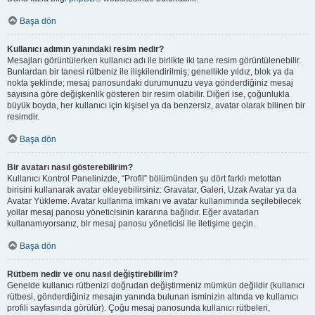
Başa dön
Kullanıcı adımın yanındaki resim nedir?
Mesajları görüntülerken kullanıcı adı ile birlikte iki tane resim görüntülenebilir.
Bunlardan bir tanesi rütbeniz ile ilişkilendirilmiş; genellikle yıldız, blok ya da
nokta şeklinde; mesaj panosundaki durumunuzu veya gönderdiğiniz mesaj
sayısına göre değişkenlik gösteren bir resim olabilir. Diğeri ise, çoğunlukla
büyük boyda, her kullanıcı için kişisel ya da benzersiz, avatar olarak bilinen bir
resimdir.
Başa dön
Bir avatarı nasıl gösterebilirim?
Kullanıcı Kontrol Panelinizde, “Profil” bölümünden şu dört farklı metottan
birisini kullanarak avatar ekleyebilirsiniz: Gravatar, Galeri, Uzak Avatar ya da
Avatar Yükleme. Avatar kullanma imkanı ve avatar kullanımında seçilebilecek
yollar mesaj panosu yöneticisinin kararına bağlıdır. Eğer avatarları
kullanamıyorsanız, bir mesaj panosu yöneticisi ile iletişime geçin.
Başa dön
Rütbem nedir ve onu nasıl değiştirebilirim?
Genelde kullanıcı rütbenizi doğrudan değiştirmeniz mümkün değildir (kullanıcı
rütbesi, gönderdiğiniz mesajın yanında bulunan isminizin altında ve kullanıcı
profili sayfasında görülür). Çoğu mesaj panosunda kullanıcı rütbeleri,