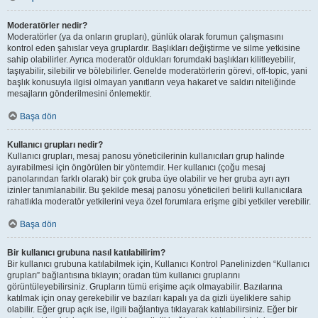
Moderatörler nedir?
Moderatörler (ya da onların grupları), günlük olarak forumun çalışmasını
kontrol eden şahıslar veya gruplardır. Başlıkları değiştirme ve silme yetkisine
sahip olabilirler. Ayrıca moderatör oldukları forumdaki başlıkları kilitleyebilir,
taşıyabilir, silebilir ve bölebilirler. Genelde moderatörlerin görevi, off-topic, yani
başlık konusuyla ilgisi olmayan yanıtların veya hakaret ve saldırı niteliğinde
mesajların gönderilmesini önlemektir.
Başa dön
Kullanıcı grupları nedir?
Kullanıcı grupları, mesaj panosu yöneticilerinin kullanıcıları grup halinde
ayırabilmesi için öngörülen bir yöntemdir. Her kullanıcı (çoğu mesaj
panolarından farklı olarak) bir çok gruba üye olabilir ve her gruba ayrı ayrı
izinler tanımlanabilir. Bu şekilde mesaj panosu yöneticileri belirli kullanıcılara
rahatlıkla moderatör yetkilerini veya özel forumlara erişme gibi yetkiler verebilir.
Başa dön
Bir kullanıcı grubuna nasıl katılabilirim?
Bir kullanıcı grubuna katılabilmek için, Kullanıcı Kontrol Panelinizden “Kullanıcı
grupları” bağlantısına tıklayın; oradan tüm kullanıcı gruplarını
görüntüleyebilirsiniz. Grupların tümü erişime açık olmayabilir. Bazılarına
katılmak için onay gerekebilir ve bazıları kapalı ya da gizli üyeliklere sahip
olabilir. Eğer grup açık ise, ilgili bağlantıya tıklayarak katılabilirsiniz. Eğer bir