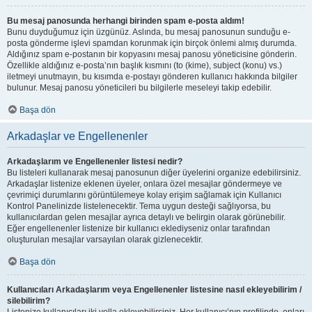
Bu mesaj panosunda herhangi birinden spam e-posta aldım!
Bunu duyduğumuz için üzgünüz. Aslında, bu mesaj panosunun sunduğu e-
posta gönderme işlevi spamdan korunmak için birçok önlemi almış durumda.
Aldığınız spam e-postanın bir kopyasını mesaj panosu yöneticisine gönderin.
Özellikle aldığınız e-posta’nın başlık kısmını (to (kime), subject (konu) vs.)
iletmeyi unutmayın, bu kısımda e-postayı gönderen kullanıcı hakkında bilgiler
bulunur. Mesaj panosu yöneticileri bu bilgilerle meseleyi takip edebilir.
Başa dön
Arkadaşlar ve Engellenenler
Arkadaşlarım ve Engellenenler listesi nedir?
Bu listeleri kullanarak mesaj panosunun diğer üyelerini organize edebilirsiniz.
Arkadaşlar listenize eklenen üyeler, onlara özel mesajlar göndermeye ve
çevrimiçi durumlarını görüntülemeye kolay erişim sağlamak için Kullanıcı
Kontrol Panelinizde listelenecektir. Tema uygun desteği sağlıyorsa, bu
kullanıcılardan gelen mesajlar ayrıca detaylı ve belirgin olarak görünebilir.
Eğer engellenenler listenize bir kullanıcı eklediyseniz onlar tarafından
oluşturulan mesajlar varsayılan olarak gizlenecektir.
Başa dön
Kullanıcıları Arkadaşlarım veya Engellenenler listesine nasıl ekleyebilirim /
silebilirim?