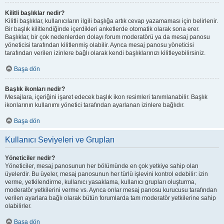
Kilitli başlıklar nedir?
Kilitli başlıklar, kullanıcıların ilgili başlığa artık cevap yazamaması için belirlenir.
Bir başlık kilitlendiğinde içerdikleri anketlerde otomatik olarak sona erer.
Başlıklar, bir çok nedenlerden dolayı forum moderatörü ya da mesaj panosu
yöneticisi tarafından kilitlenmiş olabilir. Ayrıca mesaj panosu yöneticisi
tarafından verilen izinlere bağlı olarak kendi başlıklarınızı kilitleyebilirsiniz.
Başa dön
Başlık ikonları nedir?
Mesajlara, içeriğini işaret edecek başlık ikon resimleri tanımlanabilir. Başlık
ikonlarının kullanımı yönetici tarafından ayarlanan izinlere bağlıdır.
Başa dön
Kullanıcı Seviyeleri ve Grupları
Yöneticiler nedir?
Yöneticiler, mesaj panosunun her bölümünde en çok yetkiye sahip olan
üyelerdir. Bu üyeler, mesaj panosunun her türlü işlevini kontrol edebilir: izin
verme, yetkilendirme, kullanıcı yasaklama, kullanıcı grupları oluşturma,
moderatör yetkilerini verme vs. Ayrıca onlar mesaj panosu kurucusu tarafından
verilen ayarlara bağlı olarak bütün forumlarda tam moderatör yetkilerine sahip
olabilirler.
Başa dön