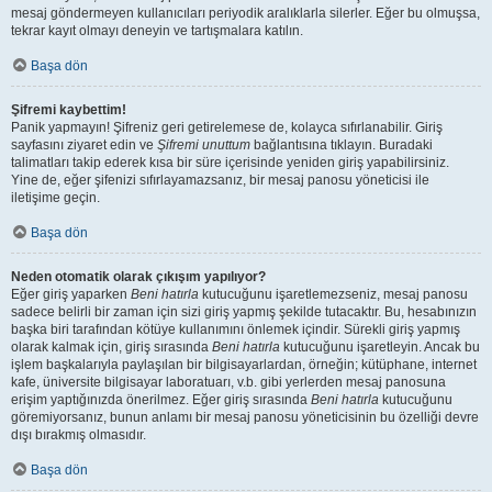
mesaj göndermeyen kullanıcıları periyodik aralıklarla silerler. Eğer bu olmuşsa,
tekrar kayıt olmayı deneyin ve tartışmalara katılın.
Başa dön
Şifremi kaybettim!
Panik yapmayın! Şifreniz geri getirelemese de, kolayca sıfırlanabilir. Giriş
sayfasını ziyaret edin ve
Şifremi unuttum
bağlantısına tıklayın. Buradaki
talimatları takip ederek kısa bir süre içerisinde yeniden giriş yapabilirsiniz.
Yine de, eğer şifenizi sıfırlayamazsanız, bir mesaj panosu yöneticisi ile
iletişime geçin.
Başa dön
Neden otomatik olarak çıkışım yapılıyor?
Eğer giriş yaparken
Beni hatırla
kutucuğunu işaretlemezseniz, mesaj panosu
sadece belirli bir zaman için sizi giriş yapmış şekilde tutacaktır. Bu, hesabınızın
başka biri tarafından kötüye kullanımını önlemek içindir. Sürekli giriş yapmış
olarak kalmak için, giriş sırasında
Beni hatırla
kutucuğunu işaretleyin. Ancak bu
işlem başkalarıyla paylaşılan bir bilgisayarlardan, örneğin; kütüphane, internet
kafe, üniversite bilgisayar laboratuarı, v.b. gibi yerlerden mesaj panosuna
erişim yaptığınızda önerilmez. Eğer giriş sırasında
Beni hatırla
kutucuğunu
göremiyorsanız, bunun anlamı bir mesaj panosu yöneticisinin bu özelliği devre
dışı bırakmış olmasıdır.
Başa dön