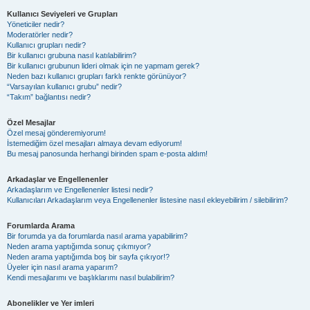
Kullanıcı Seviyeleri ve Grupları
Yöneticiler nedir?
Moderatörler nedir?
Kullanıcı grupları nedir?
Bir kullanıcı grubuna nasıl katılabilirim?
Bir kullanıcı grubunun lideri olmak için ne yapmam gerek?
Neden bazı kullanıcı grupları farklı renkte görünüyor?
“Varsayılan kullanıcı grubu” nedir?
“Takım” bağlantısı nedir?
Özel Mesajlar
Özel mesaj gönderemiyorum!
İstemediğim özel mesajları almaya devam ediyorum!
Bu mesaj panosunda herhangi birinden spam e-posta aldım!
Arkadaşlar ve Engellenenler
Arkadaşlarım ve Engellenenler listesi nedir?
Kullanıcıları Arkadaşlarım veya Engellenenler listesine nasıl ekleyebilirim / silebilirim?
Forumlarda Arama
Bir forumda ya da forumlarda nasıl arama yapabilirim?
Neden arama yaptığımda sonuç çıkmıyor?
Neden arama yaptığımda boş bir sayfa çıkıyor!?
Üyeler için nasıl arama yaparım?
Kendi mesajlarımı ve başlıklarımı nasıl bulabilirim?
Abonelikler ve Yer imleri