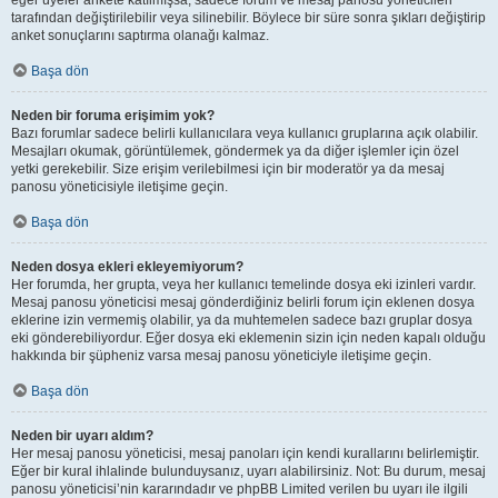
eğer üyeler ankete katılmışsa, sadece forum ve mesaj panosu yöneticileri
tarafından değiştirilebilir veya silinebilir. Böylece bir süre sonra şıkları değiştirip
anket sonuçlarını saptırma olanağı kalmaz.
Başa dön
Neden bir foruma erişimim yok?
Bazı forumlar sadece belirli kullanıcılara veya kullanıcı gruplarına açık olabilir.
Mesajları okumak, görüntülemek, göndermek ya da diğer işlemler için özel
yetki gerekebilir. Size erişim verilebilmesi için bir moderatör ya da mesaj
panosu yöneticisiyle iletişime geçin.
Başa dön
Neden dosya ekleri ekleyemiyorum?
Her forumda, her grupta, veya her kullanıcı temelinde dosya eki izinleri vardır.
Mesaj panosu yöneticisi mesaj gönderdiğiniz belirli forum için eklenen dosya
eklerine izin vermemiş olabilir, ya da muhtemelen sadece bazı gruplar dosya
eki gönderebiliyordur. Eğer dosya eki eklemenin sizin için neden kapalı olduğu
hakkında bir şüpheniz varsa mesaj panosu yöneticiyle iletişime geçin.
Başa dön
Neden bir uyarı aldım?
Her mesaj panosu yöneticisi, mesaj panoları için kendi kurallarını belirlemiştir.
Eğer bir kural ihlalinde bulunduysanız, uyarı alabilirsiniz. Not: Bu durum, mesaj
panosu yöneticisi’nin kararındadır ve phpBB Limited verilen bu uyarı ile ilgili