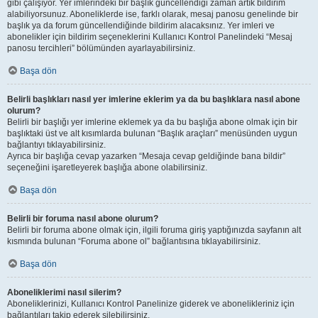
gibi çalışıyor. Yer imlerindeki bir başlık güncellendiği zaman artık bildirim
alabiliyorsunuz. Aboneliklerde ise, farklı olarak, mesaj panosu genelinde bir
başlık ya da forum güncellendiğinde bildirim alacaksınız. Yer imleri ve
abonelikler için bildirim seçeneklerini Kullanıcı Kontrol Panelindeki “Mesaj
panosu tercihleri” bölümünden ayarlayabilirsiniz.
Başa dön
Belirli başlıkları nasıl yer imlerine eklerim ya da bu başlıklara nasıl abone
olurum?
Belirli bir başlığı yer imlerine eklemek ya da bu başlığa abone olmak için bir
başlıktaki üst ve alt kısımlarda bulunan “Başlık araçları” menüsünden uygun
bağlantıyı tıklayabilirsiniz.
Ayrıca bir başlığa cevap yazarken “Mesaja cevap geldiğinde bana bildir”
seçeneğini işaretleyerek başlığa abone olabilirsiniz.
Başa dön
Belirli bir foruma nasıl abone olurum?
Belirli bir foruma abone olmak için, ilgili foruma giriş yaptığınızda sayfanın alt
kısmında bulunan “Foruma abone ol” bağlantısına tıklayabilirsiniz.
Başa dön
Aboneliklerimi nasıl silerim?
Aboneliklerinizi, Kullanıcı Kontrol Panelinize giderek ve abonelikleriniz için
bağlantıları takip ederek silebilirsiniz.