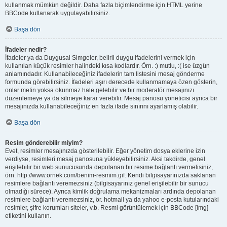
kullanmak mümkün değildir. Daha fazla biçimlendirme için HTML yerine
BBCode kullanarak uygulayabilirsiniz.
Başa dön
İfadeler nedir?
İfadeler ya da Duygusal Simgeler, belirli duygu ifadelerini vermek için
kullanılan küçük resimler halindeki kısa kodlardır. Örn. :) mutlu, :( ise üzgün
anlamındadır. Kullanabileceğiniz ifadelerin tam listesini mesaj gönderme
formunda görebilirsiniz. İfadeleri aşırı derecede kullanmamaya özen gösterin,
onlar metin yoksa okunmaz hale gelebilir ve bir moderatör mesajınızı
düzenlemeye ya da silmeye karar verebilir. Mesaj panosu yöneticisi ayrıca bir
mesajınızda kullanabileceğiniz en fazla ifade sınırını ayarlamış olabilir.
Başa dön
Resim gönderebilir miyim?
Evet, resimler mesajınızda gösterilebilir. Eğer yönetim dosya eklerine izin
verdiyse, resimleri mesaj panosuna yükleyebilirsiniz. Aksi takdirde, genel
erişilebilir bir web sunucusunda depolanan bir resime bağlantı vermelisiniz,
örn. http://www.ornek.com/benim-resmim.gif. Kendi bilgisayarınızda saklanan
resimlere bağlantı veremezsiniz (bilgisayarınız genel erişilebilir bir sunucu
olmadığı sürece). Ayrıca kimlik doğrulama mekanizmaları ardında depolanan
resimlere bağlantı veremezsiniz, ör. hotmail ya da yahoo e-posta kutularındaki
resimler, şifre korumları siteler, v.b. Resmi görüntülemek için BBCode [img]
etiketini kullanın.