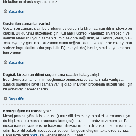
bir kullanıcı olarak sayılacaksınız.
Başa dön
Gösterilen zamanlar yanlış!
Gösterilen zaman, sizin bulunduğunuz yerden farklı bir zaman dilimindeyse bu
olabilir. Bu durumu düzeltmek için, Kullanıcı Kontrol Panelinizi ziyaret edin ve
ayrıntılı alandan uygun zaman diliminize göre değiştirin, ör. Londra, Paris, New
York, Sydney, gibi. Not: Bu zaman dilimi değişikliklerini ve diğer bir çok ayarları
sadece kayıtlı kullanıcılar yapabilir. Eğer kayıtlı değilseniz, şimdi kaydolmanın
tam zamanı.
Başa dön
Değişik bir zaman dilimi seçtim ama saatler hala yanlış!
Eğer doğru zaman dilimini seçtiğinize eminseniz ve zaman hala yanlışsa,
sunucu saatinde kayıtlı zaman yanlış olabilir. Lütfen problemin düzeltilmesi için
bir yöneticiyi haberdar edin.
Başa dön
Konuştuğum dil listede yok!
Mesaj panosu yöneticisi konuştuğunuz dili destekleyen paketi kurmamıştır, ya
da hiç kimse bu mesaj panosunu konuştuğunuz dile henüz çevirmemiştir. Bir
mesaj panosu yöneticisine başvurup, ihtiyacınız olan dil paketini kurmasını rica
edin. Eğer dil paketi mevcut değilse, yeni bir çeviri oluşturmakta özgürsünüz.
Daha fazla bilgi
phpBB
® websitesinde bulunabilir.