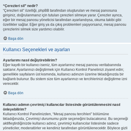
“Çerezleri sil” nedir?
“Çerezleri sil” özelliği, phpBB tarafından oluşturulan ve mesaj panosuna
girişiniz, doğrulanmanız için tutulan çerezleri silmeye yarar. Çerezler ayrıca,
eğer bir mesaj panosu yöneticisi tarafından ayarlandıysa, okuma takibi gibi
özellikler sağlar. Eğer giriş ya da çıkış problemleri yaşıyorsanız, mesaj panosu
çerezlerini silmek size yardımcı olabilir.
Başa dön
Kullanıcı Seçenekleri ve ayarları
Ayarlarımı nasıl değiştirebilirim?
Eğer kayıtlı bir kullanıcı iseniz, tüm ayarlarınız mesaj panosu veritabanında
saklanır. Ayarlarınızı değiştirmek için Kullanıcı Kontrol Panelinizi ziyaret edin;
genellikle sayfaların üst kısmında, kullanıcı adınızın üzerine tıkladığınızda bir
bağlantı bulunur. Bu sistem size tüm ayarlarınızı ve tercihlerinizi değiştirme izni
verecektir.
Başa dön
Kullanıcı adımın çevrimiçi kullanıcılar listesinde görüntülenmesini nasıl
önleyebilirim?
Kullanıcı Kontrol Panelinizden, “Mesaj panosu tercihleri” bölümüne
tıkladığınızda,
Çevrimiçi durumumu gizle
seçeneğini bulacaksınız. Bu seçeneği
aktifleştirdiğinizde kullanıcı adınız, çevrimiçi kullanıcılar listesinde sadece
yöneticiler, moderatörler ve kendiniz tarafından görüntülenecektir. Böylece gizli