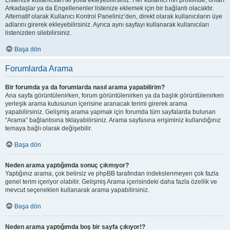
Listenize kullanıcıları iki yolla ekleyebilirsiniz. Her kullanıcı’nın profilinde, onları
Arkadaşlar ya da Engellenenler listenize eklemek için bir bağlantı olacaktır.
Alternatif olarak Kullanıcı Kontrol Paneliniz’den, direkt olarak kullanıcıların üye
adlarını girerek ekleyebilirsiniz. Ayrıca aynı sayfayı kullanarak kullanıcıları
listenizden silebilirsiniz.
Başa dön
Forumlarda Arama
Bir forumda ya da forumlarda nasıl arama yapabilirim?
Ana sayfa görüntülenirken, forum görüntülenirken ya da başlık görüntülenirken
yerleşik arama kutusunun içerisine aranacak terimi girerek arama
yapabilirsiniz. Gelişmiş arama yapmak için forumda tüm sayfalarda bulunan
“Arama” bağlantısına tıklayabilirsiniz. Arama sayfasına erişiminiz kullandığınız
temaya bağlı olarak değişebilir.
Başa dön
Neden arama yaptığımda sonuç çıkmıyor?
Yaptığınız arama, çok belirsiz ve phpBB tarafından indekslenmeyen çok fazla
genel terim içeriyor olabilir. Gelişmiş Arama içerisindeki daha fazla özellik ve
mevcut seçenekleri kullanarak arama yapabilirsiniz.
Başa dön
Neden arama yaptığımda boş bir sayfa çıkıyor!?