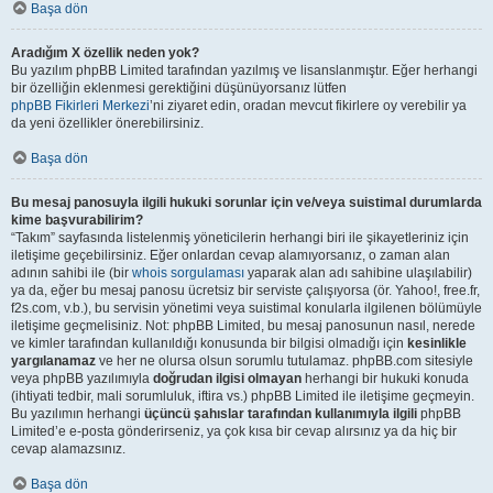
Başa dön
Aradığım X özellik neden yok?
Bu yazılım phpBB Limited tarafından yazılmış ve lisanslanmıştır. Eğer herhangi
bir özelliğin eklenmesi gerektiğini düşünüyorsanız lütfen
phpBB Fikirleri Merkezi
’ni ziyaret edin, oradan mevcut fikirlere oy verebilir ya
da yeni özellikler önerebilirsiniz.
Başa dön
Bu mesaj panosuyla ilgili hukuki sorunlar için ve/veya suistimal durumlarda
kime başvurabilirim?
“Takım” sayfasında listelenmiş yöneticilerin herhangi biri ile şikayetleriniz için
iletişime geçebilirsiniz. Eğer onlardan cevap alamıyorsanız, o zaman alan
adının sahibi ile (bir
whois sorgulaması
yaparak alan adı sahibine ulaşılabilir)
ya da, eğer bu mesaj panosu ücretsiz bir serviste çalışıyorsa (ör. Yahoo!, free.fr,
f2s.com, v.b.), bu servisin yönetimi veya suistimal konularla ilgilenen bölümüyle
iletişime geçmelisiniz. Not: phpBB Limited, bu mesaj panosunun nasıl, nerede
ve kimler tarafından kullanıldığı konusunda bir bilgisi olmadığı için
kesinlikle
yargılanamaz
ve her ne olursa olsun sorumlu tutulamaz. phpBB.com sitesiyle
veya phpBB yazılımıyla
doğrudan ilgisi olmayan
herhangi bir hukuki konuda
(ihtiyati tedbir, mali sorumluluk, iftira vs.) phpBB Limited ile iletişime geçmeyin.
Bu yazılımın herhangi
üçüncü şahıslar tarafından kullanımıyla ilgili
phpBB
Limited’e e-posta gönderirseniz, ya çok kısa bir cevap alırsınız ya da hiç bir
cevap alamazsınız.
Başa dön