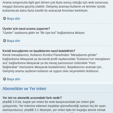
Arama sorgunuzla ilgili geri dönen çok fazla sonuç olduğu için web sunucusu
meşgul duruma geçmiş olabilir. Gelişmiş aramayı kullanın ve terimler içinde
kullanılacak daha fazla özellik ile aranacak forumları belirleyin.
Başa dön
Üyeler için nasıl arama yaparım?
“Üyeler” sayfasına gidin ve “Bir üye bul” bağlantısına tıklayın.
Başa dön
Kendi mesajlarımı ve başlıklarımı nasıl bulabilirim?
Kendi mesajlarınızı, Kullanıcı Kontrol Panelinden “Mesajlarımı göster”
bağlantısına tıklayarak ya da kendi profil sayfanızdaki “Kullanıcı’nın mesajlarını
ara” bağlantısına tıklayarak ya da mesaj panosunun üstündeki “Hızlı
Bağlantılar” menüsüne tıklayarak bulabilirsiniz. Başlıklarınızı aramak için,
Gelişmiş arama sayfasını kullanın ve uygun olan seçenekleri doldurun.
Başa dön
Abonelikler ve Yer imleri
Yer imi ve abonelik arasındaki fark nedir?
phpBB 3.0’da, başlık yer imleri bir web tarayıcısındaki yer imleri gibi
çalışıyordu. Yer imlerine eklenen başlıklar güncellendiği zaman hiç bir uyarı
alamıyordunuz. phpBB 3.1 itibariyle, yer imleri tıpkı bir başlığa abone olmak