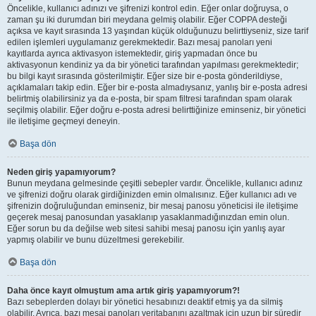
Öncelikle, kullanıcı adınızı ve şifrenizi kontrol edin. Eğer onlar doğruysa, o
zaman şu iki durumdan biri meydana gelmiş olabilir. Eğer COPPA desteği
açıksa ve kayıt sırasında 13 yaşından küçük olduğunuzu belirttiyseniz, size tarif
edilen işlemleri uygulamanız gerekmektedir. Bazı mesaj panoları yeni
kayıtlarda ayrıca aktivasyon istemektedir, giriş yapmadan önce bu
aktivasyonun kendiniz ya da bir yönetici tarafından yapılması gerekmektedir;
bu bilgi kayıt sırasında gösterilmiştir. Eğer size bir e-posta gönderildiyse,
açıklamaları takip edin. Eğer bir e-posta almadıysanız, yanlış bir e-posta adresi
belirtmiş olabilirsiniz ya da e-posta, bir spam filtresi tarafından spam olarak
seçilmiş olabilir. Eğer doğru e-posta adresi belirttiğinize eminseniz, bir yönetici
ile iletişime geçmeyi deneyin.
Başa dön
Neden giriş yapamıyorum?
Bunun meydana gelmesinde çeşitli sebepler vardır. Öncelikle, kullanıcı adınız
ve şifrenizi doğru olarak girdiğinizden emin olmalısınız. Eğer kullanıcı adı ve
şifrenizin doğruluğundan eminseniz, bir mesaj panosu yöneticisi ile iletişime
geçerek mesaj panosundan yasaklanıp yasaklanmadığınızdan emin olun.
Eğer sorun bu da değilse web sitesi sahibi mesaj panosu için yanlış ayar
yapmış olabilir ve bunu düzeltmesi gerekebilir.
Başa dön
Daha önce kayıt olmuştum ama artık giriş yapamıyorum?!
Bazı sebeplerden dolayı bir yönetici hesabınızı deaktif etmiş ya da silmiş
olabilir. Ayrıca, bazı mesaj panoları veritabanını azaltmak için uzun bir süredir