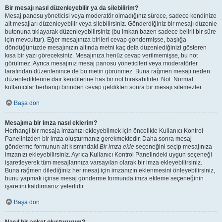
Bir mesajı nasıl düzenleyebilir ya da silebilirim?
Mesaj panosu yöneticisi veya moderatör olmadığınız sürece, sadece kendinize
ait mesajları düzenleyebilir veya silebilirsiniz. Gönderdiğiniz bir mesajı düzenle
butonuna tıklayarak düzenleyebilirsiniz (bu imkan bazen sadece belirli bir süre
için mevcuttur). Eğer mesajınıza birileri cevap göndermişse, başlığa
döndüğünüzde mesajınızın altında metni kaç defa düzenlediğinizi gösteren
kısa bir yazı göreceksiniz. Mesajınıza henüz cevap verilmemişse, bu not
görülmez. Ayrıca mesajınız mesaj panosu yöneticileri veya moderatörler
tarafından düzenlenince de bu metin görünmez. Buna rağmen mesajı neden
düzenlediklerine dair kendilerine has bir not bırakabilirler. Not: Normal
kullanıcılar herhangi birinden cevap geldikten sonra bir mesajı silemezler.
Başa dön
Mesajıma bir imza nasıl eklerim?
Herhangi bir mesaja imzanızı ekleyebilmek için öncelikle Kullanıcı Kontrol
Panelinizden bir imza oluşturmanız gerekmektedir. Daha sonra mesaj
gönderme formunun alt kısmındaki
Bir imza ekle
seçeneğini seçip mesajınıza
imzanızı ekleyebilirsiniz. Ayrıca Kullanıcı Kontrol Panelindeki uygun seçeneği
işaretleyerek tüm mesajlarınıza varsayılan olarak bir imza ekleyebilirsiniz.
Buna rağmen dilediğiniz her mesaj için imzanızın eklenmesini önleyebilirsiniz,
bunu yapmak içinse mesaj gönderme formunda imza ekleme seçeneğinin
işaretini kaldırmanız yeterlidir.
Başa dön