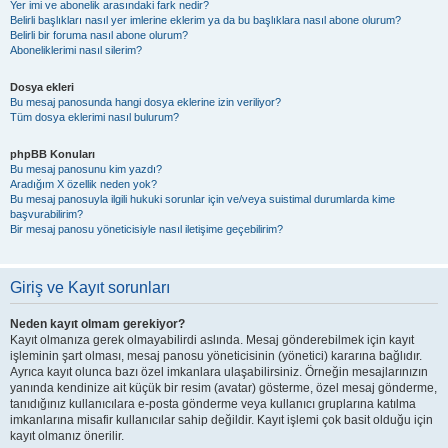
Yer imi ve abonelik arasındaki fark nedir?
Belirli başlıkları nasıl yer imlerine eklerim ya da bu başlıklara nasıl abone olurum?
Belirli bir foruma nasıl abone olurum?
Aboneliklerimi nasıl silerim?
Dosya ekleri
Bu mesaj panosunda hangi dosya eklerine izin veriliyor?
Tüm dosya eklerimi nasıl bulurum?
phpBB Konuları
Bu mesaj panosunu kim yazdı?
Aradığım X özellik neden yok?
Bu mesaj panosuyla ilgili hukuki sorunlar için ve/veya suistimal durumlarda kime
başvurabilirim?
Bir mesaj panosu yöneticisiyle nasıl iletişime geçebilirim?
Giriş ve Kayıt sorunları
Neden kayıt olmam gerekiyor?
Kayıt olmanıza gerek olmayabilirdi aslında. Mesaj gönderebilmek için kayıt
işleminin şart olması, mesaj panosu yöneticisinin (yönetici) kararına bağlıdır.
Ayrıca kayıt olunca bazı özel imkanlara ulaşabilirsiniz. Örneğin mesajlarınızın
yanında kendinize ait küçük bir resim (avatar) gösterme, özel mesaj gönderme,
tanıdığınız kullanıcılara e-posta gönderme veya kullanıcı gruplarına katılma
imkanlarına misafir kullanıcılar sahip değildir. Kayıt işlemi çok basit olduğu için
kayıt olmanız önerilir.