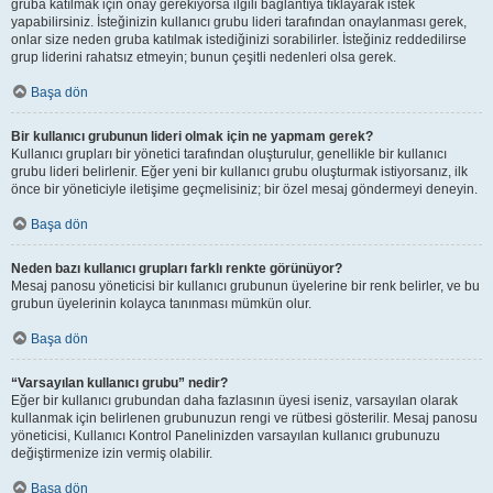
gruba katılmak için onay gerekiyorsa ilgili bağlantıya tıklayarak istek
yapabilirsiniz. İsteğinizin kullanıcı grubu lideri tarafından onaylanması gerek,
onlar size neden gruba katılmak istediğinizi sorabilirler. İsteğiniz reddedilirse
grup liderini rahatsız etmeyin; bunun çeşitli nedenleri olsa gerek.
Başa dön
Bir kullanıcı grubunun lideri olmak için ne yapmam gerek?
Kullanıcı grupları bir yönetici tarafından oluşturulur, genellikle bir kullanıcı
grubu lideri belirlenir. Eğer yeni bir kullanıcı grubu oluşturmak istiyorsanız, ilk
önce bir yöneticiyle iletişime geçmelisiniz; bir özel mesaj göndermeyi deneyin.
Başa dön
Neden bazı kullanıcı grupları farklı renkte görünüyor?
Mesaj panosu yöneticisi bir kullanıcı grubunun üyelerine bir renk belirler, ve bu
grubun üyelerinin kolayca tanınması mümkün olur.
Başa dön
“Varsayılan kullanıcı grubu” nedir?
Eğer bir kullanıcı grubundan daha fazlasının üyesi iseniz, varsayılan olarak
kullanmak için belirlenen grubunuzun rengi ve rütbesi gösterilir. Mesaj panosu
yöneticisi, Kullanıcı Kontrol Panelinizden varsayılan kullanıcı grubunuzu
değiştirmenize izin vermiş olabilir.
Başa dön