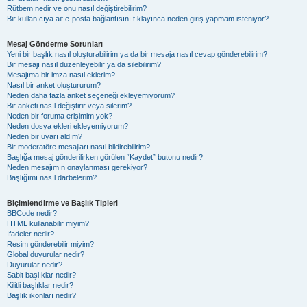
Rütbem nedir ve onu nasıl değiştirebilirim?
Bir kullanıcıya ait e-posta bağlantısını tıklayınca neden giriş yapmam isteniyor?
Mesaj Gönderme Sorunları
Yeni bir başlık nasıl oluşturabilirim ya da bir mesaja nasıl cevap gönderebilirim?
Bir mesajı nasıl düzenleyebilir ya da silebilirim?
Mesajıma bir imza nasıl eklerim?
Nasıl bir anket oluştururum?
Neden daha fazla anket seçeneği ekleyemiyorum?
Bir anketi nasıl değiştirir veya silerim?
Neden bir foruma erişimim yok?
Neden dosya ekleri ekleyemiyorum?
Neden bir uyarı aldım?
Bir moderatöre mesajları nasıl bildirebilirim?
Başlığa mesaj gönderilirken görülen “Kaydet” butonu nedir?
Neden mesajımın onaylanması gerekiyor?
Başlığımı nasıl darbelerim?
Biçimlendirme ve Başlık Tipleri
BBCode nedir?
HTML kullanabilir miyim?
İfadeler nedir?
Resim gönderebilir miyim?
Global duyurular nedir?
Duyurular nedir?
Sabit başlıklar nedir?
Kilitli başlıklar nedir?
Başlık ikonları nedir?