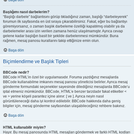
Başa dön
Başlığımı nasıl darbelerim?
“Başlığı darbele” bağlantısını görüp tıkladığınız zaman, başlığı “darbeleyerek”
forumun ilk sayfasında en üst sıraya çıkarabilirsiniz. Fakat, eğer bu bağlantıyı
göremiyorsanız, o zaman başlık darbeleme özelliği kapatılmış olabilir ya da
darbelemeler arası izin verilen zamana henüz ulaşılmamıştır. Ayrıca cevap
gelene kadar başlığın basit bir şekilde darbelenmesi mümkündür. Buna
rağmen, mesaj panosu kurallarını takip ettiğinize emin olun.
Başa dön
Biçimlendirme ve Başlık Tipleri
BBCode nedir?
BBCode HTML’in özel bir uygulamasıdır. Foruma yazdığınız mesajlarda
BBCode kullanabilme imkanını mesaj panosu yöneticisi belirler. Ayrıca mesaj
gönderme formundaki seçenekler sayesinde dilediğiniz mesajlarda BBCode’u
iptal etmeniz mümkündür. BBCode, HTML’e benzer tarzdadır fakat etiketler <
ve > yerine köşeli parantez içine alınır: [ ve ]. Ayrıca neyin nasıl
görüntüleneceği daha iyi kontrol edilebilir. BBCode hakkında daha geniş
bilgiler için, mesaj gönderme sayfasından ulaşabileceğiniz rehbere bakınız.
Başa dön
HTML kullanabilir miyim?
Hayır. Bu mesaj panosunda HTML mesajları göndermek ve farklı HTML kodları