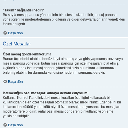
“Takım” bağlantısı nedir?
Bu sayfa mesaj panosu yönetiminin bir listesini size belirtir, mesaj panosu
yöneticileri ile moderatörlerinin bilgilerini ve diğer detaylarla onların yönettikleri
forumları içerir.
Başa dön
Özel Mesajlar
Özel mesaj gönderemiyorum!
Bunun üç sebebi olabilir; henüz kayıt olmamış veya giriş yapmamışsınız, veya
mesaj panosu yöneticisi bütün mesaj panosu için özel mesajları iptal etmiş.
Üçüncü olanak ise: mesaj panosu yöneticisi sizin bu imkanı kullanmanızı
önlemiş olabilir, bu durumda kendisine nedenini sormanız gerekir.
Başa dön
İstemediğim özel mesajları almaya devam ediyorum!
Kullanıcı Kontrol Panelinizdeki mesaj kuralları özelliğini kullanarak bir
kullanıcıdan gelen özel mesajları otomatik olarak silebilirsiniz. Eğer belirli bir
kullanıcıdan küfürlü ya da kötü niyetli özel mesajlar alıyorsanız, bu mesajları
moderatörlere bildirin; onlar özel mesaj gönderen bir kullanıcıyı önleme
yetkisine sahiptir.
Başa dön