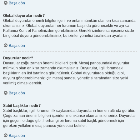
Başa dön
Global duyurular nedir?
Global duyurular önemli bilgiler içerir ve onları mümkün olan en kısa zamanda
okumalısınız. Global duyurular her forumun başında görünecektir ve ayrıca
Kullanıcı Kontrol Panelinizden görebilirsiniz. Gerekli izinlere sahipseniz sizde
bir global duyuru gönderebilirsiniz, bu izinler yönetici tarafından ayarlanır.
Başa dön
Duyurular nedir?
Duyurular çoğu zaman önemli bilgileri içerir. Mesaj panosundaki duyuruları
mümkün olan en kısa zamanda okumalısınız. Duyurular, ilgili forumdaki
başlıkların en üst tarafında görüntülenir. Global duyurularda olduğu gibi,
duyuru gönderebilmeniz için mesaj panosu yöneticisi tarafından size yetki
verilmiş olması gerekir.
Başa dön
Sabit başlıklar nedir?
Sabit başlıklar, ilgili forumun ilk sayfasında, duyuruların hemen altında görülür.
Çoğu zaman önemli bilgileri içerirler, mümkünse okumanızı öneririz. Duyurular
için geçerli olduğu gibi, herhangi bir foruma sabit başlık göndermek için
gereken yetkileri mesaj panosu yöneticisi belirler.
Başa dön