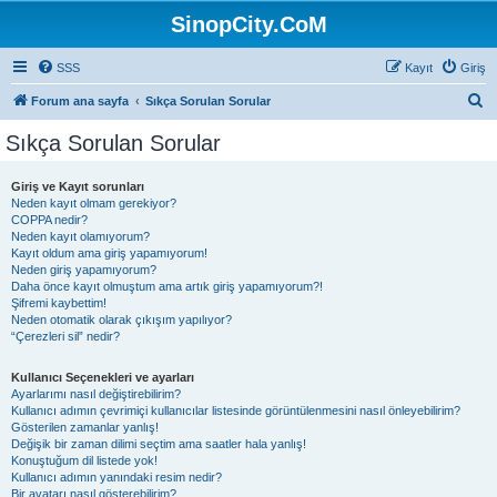
SinopCity.CoM
SSS
Kayıt
Giriş
A
Forum ana sayfa
Sıkça Sorulan Sorular
r
Sıkça Sorulan Sorular
a
Giriş ve Kayıt sorunları
Neden kayıt olmam gerekiyor?
COPPA nedir?
Neden kayıt olamıyorum?
Kayıt oldum ama giriş yapamıyorum!
Neden giriş yapamıyorum?
Daha önce kayıt olmuştum ama artık giriş yapamıyorum?!
Şifremi kaybettim!
Neden otomatik olarak çıkışım yapılıyor?
“Çerezleri sil” nedir?
Kullanıcı Seçenekleri ve ayarları
Ayarlarımı nasıl değiştirebilirim?
Kullanıcı adımın çevrimiçi kullanıcılar listesinde görüntülenmesini nasıl önleyebilirim?
Gösterilen zamanlar yanlış!
Değişik bir zaman dilimi seçtim ama saatler hala yanlış!
Konuştuğum dil listede yok!
Kullanıcı adımın yanındaki resim nedir?
Bir avatarı nasıl gösterebilirim?