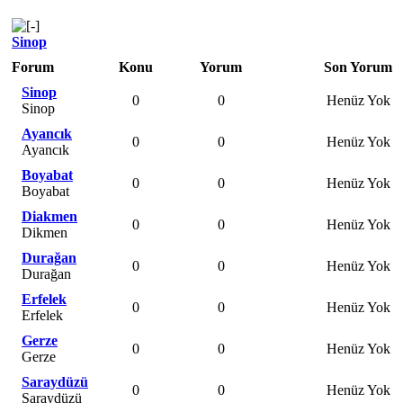
Sinop
Forum
Konu
Yorum
Son Yorum
Sinop
0
0
Henüz Yok
Sinop
Ayancık
0
0
Henüz Yok
Ayancık
Boyabat
0
0
Henüz Yok
Boyabat
Diakmen
0
0
Henüz Yok
Dikmen
Durağan
0
0
Henüz Yok
Durağan
Erfelek
0
0
Henüz Yok
Erfelek
Gerze
0
0
Henüz Yok
Gerze
Saraydüzü
0
0
Henüz Yok
Saraydüzü