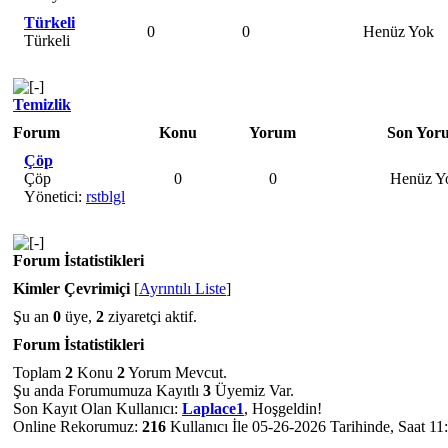
Türkeli
0
0
Henüz Yok
Türkeli
Temizlik
Forum
Konu
Yorum
Son Yor
Çöp
Çöp
0
0
Henüz Y
Yönetici:
rstblgl
Forum İstatistikleri
Kimler Çevrimiçi
[
Ayrıntılı Liste
]
Şu an
0
üye,
2
ziyaretçi aktif.
Forum İstatistikleri
Toplam
2
Konu
2
Yorum Mevcut.
Şu anda Forumumuza Kayıtlı
3
Üyemiz Var.
Son Kayıt Olan Kullanıcı:
Laplace1
, Hoşgeldin!
Online Rekorumuz:
216
Kullanıcı İle 05-26-2026 Tarihinde, Saat 11