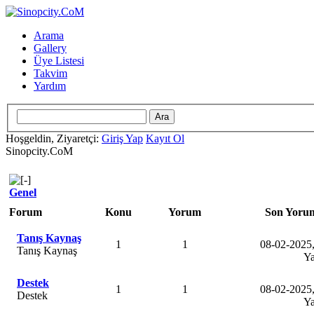
Arama
Gallery
Üye Listesi
Takvim
Yardım
Hoşgeldin, Ziyaretçi:
Giriş Yap
Kayıt Ol
Sinopcity.CoM
Genel
Forum
Konu
Yorum
Son Yoru
Tanış Kaynaş
1
1
08-02-2025
Tanış Kaynaş
Ya
Destek
1
1
08-02-2025
Destek
Ya